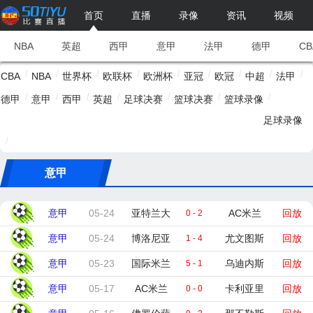
首页
直播
录像
资讯
视频
NBA
英超
西甲
意甲
法甲
德甲
CB
/
/
/
/
/
/
/
/
/
CBA
NBA
世界杯
欧联杯
欧洲杯
亚冠
欧冠
中超
法甲
/
/
/
/
/
/
/
德甲
意甲
西甲
英超
足球决赛
篮球决赛
篮球录像
足球录像
/
意甲
意甲
05-24
亚特兰大
AC米兰
回放
0 - 2
意甲
05-24
博洛尼亚
尤文图斯
回放
1 - 4
意甲
05-23
国际米兰
乌迪内斯
回放
5 - 1
意甲
05-17
AC米兰
卡利亚里
回放
0 - 0