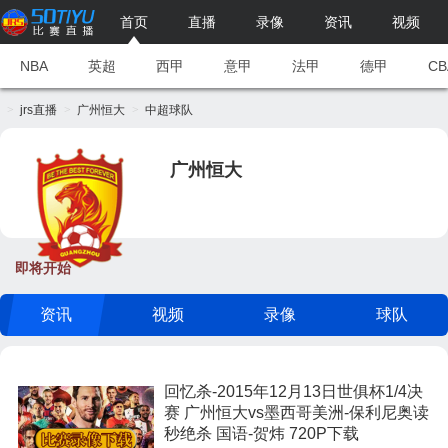
首页
直播
录像
资讯
视频
NBA
英超
西甲
意甲
法甲
德甲
CB
jrs直播
广州恒大
中超球队
广州恒大
即将开始
资讯
视频
录像
球队
回忆杀-2015年12月13日世俱杯1/4决
赛 广州恒大vs墨西哥美洲-保利尼奥读
秒绝杀 国语-贺炜 720P下载