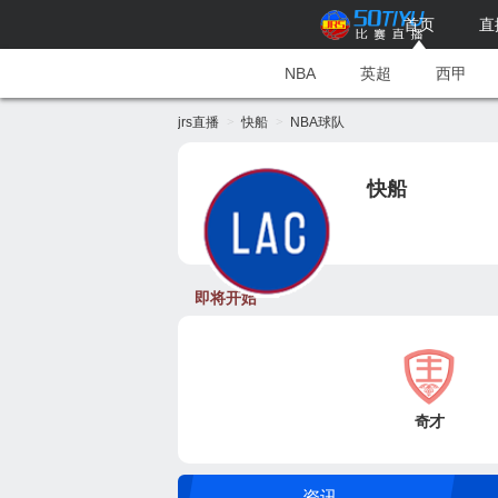
首页
直
NBA
英超
西甲
jrs直播
快船
NBA球队
快船
即将开始
奇才
资讯