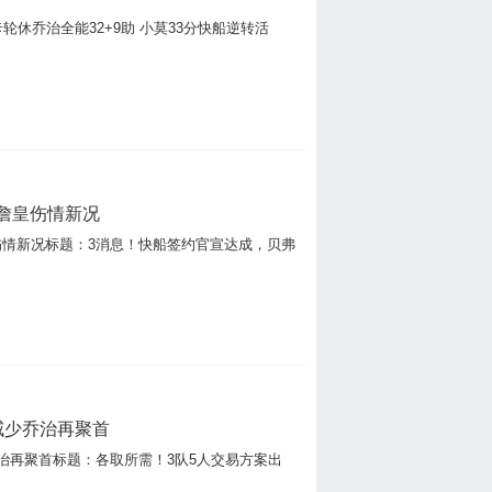
轮休乔治全能32+9助 小莫33分快船逆转活
詹皇伤情新况
伤情新况标题：3消息！快船签约官宣达成，贝弗
威少乔治再聚首
治再聚首标题：各取所需！3队5人交易方案出