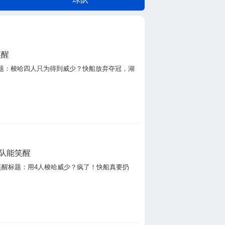
笑醒
题：梭哈四人只为得到威少？快船放弃夺冠，湖
队能笑醒
笑醒标题：用4人梭哈威少？疯了！快船真要扔