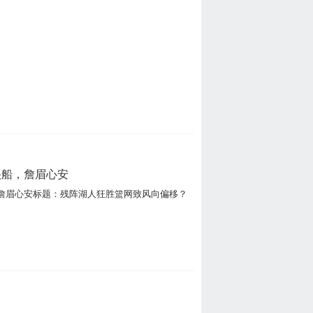
快船，詹眉心安
詹眉心安标题：残阵湖人狂胜篮网致风向偏移？