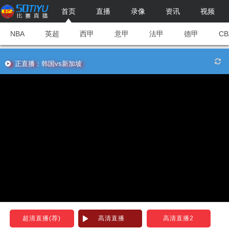
首页
直播
录像
资讯
视频
NBA
英超
西甲
意甲
法甲
德甲
CB
正直播：韩国vs新加坡
超清直播(荐)
高清直播
高清直播2