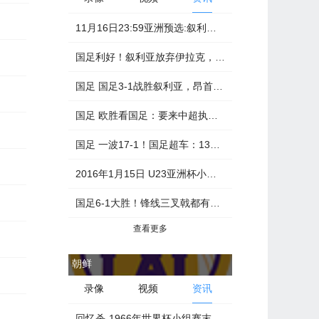
29984
11月16日23:59亚洲预选:叙利亚0-0伊朗情报前瞻推荐
广东体育
40336
国足利好！叙利亚放弃伊拉克，选择阿联酋作为世预赛主场
CCTV5
国足 国足3-1战胜叙利亚，昂首挺进12强！武磊造点，李铁指挥有方
93208
国足 欧胜看国足：要来中超执教？叙利亚主帅盛赞国足和武磊，还透露换主场真相
国足 一波17-1！国足超车：13分夺第一，力压叙利亚入4档，引中超巨变
2016年1月15日 U23亚洲杯小组赛 中国国奥VS叙利亚 CCTV5高清国语-贺炜 720P 百度下载
国足6-1大胜！锋线三叉戟都有进球，下个目标拿下叙利亚队
查看更多
朝鲜
录像
视频
资讯
回忆杀-1966年世界杯小组赛末轮 朝鲜vs意大利(超级大冷门:朴斗翼逆袭马佐拉)国语-苏东 720P下载