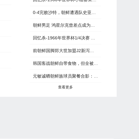
0-4完败沙特，朝鲜遭遇队史亚洲杯最惨痛失利
朝鲜男足 鸿星尔克曾差点成为首个亮相世界杯决赛圈舞台的中国体育品牌
回忆杀-1966年世界杯1/4决赛 朝鲜vs葡萄牙(尤西比奥天神下凡,上演神奇大四喜)国语-苏东 720P下载
前朝鲜国脚郑大世加盟J2新泻天鹅 本赛季只出场74分钟
韩国客战朝鲜自带食物，但全被朝鲜方面没收
元敏诚晒朝鲜族球员聚餐合影：上班了 祝各位好运
查看更多