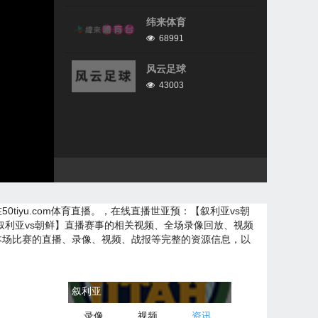
纬来体育
68991
风云足球
43003
新视觉HD
18010
CCTV5+
111949
劲爆体育
在50tiyu.com体育直播。，在线直播世亚预：【叙利亚vs朝
叙利亚vs朝鲜】直播赛事的相关视频、全场录像回放、视频
13435
本场比赛的直播、录像、视频、战报等完整的资源信息，以
北京体育
22864
叙利亚
五星体育
录像
视频
资讯