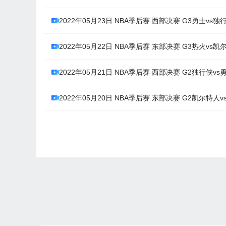
2022年05月23日 NBA季后赛 西部决赛 G3勇士v
2022年05月22日 NBA季后赛 东部决赛 G3热火v
2022年05月21日 NBA季后赛 西部决赛 G2独行侠
2022年05月20日 NBA季后赛 东部决赛 G2凯尔特