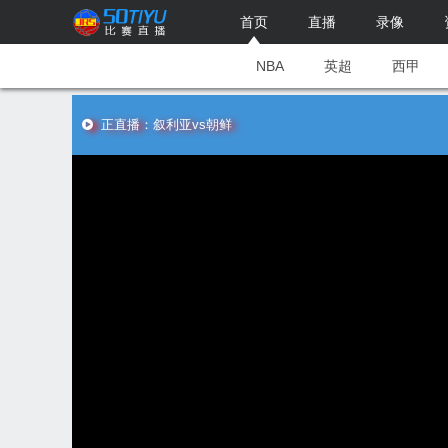
首页
直播
录像
NBA
英超
西甲
正直播：叙利亚vs朝鲜