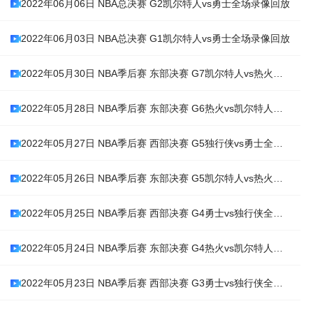
2022年06月06日 NBA总决赛 G2凯尔特人vs勇士全场录像回放
2022年06月03日 NBA总决赛 G1凯尔特人vs勇士全场录像回放
2022年05月30日 NBA季后赛 东部决赛 G7凯尔特人vs热火全场录像回放
2022年05月28日 NBA季后赛 东部决赛 G6热火vs凯尔特人全场录像回放
2022年05月27日 NBA季后赛 西部决赛 G5独行侠vs勇士全场录像回放
2022年05月26日 NBA季后赛 东部决赛 G5凯尔特人vs热火全场录像回放
2022年05月25日 NBA季后赛 西部决赛 G4勇士vs独行侠全场录像回放
2022年05月24日 NBA季后赛 东部决赛 G4热火vs凯尔特人全场录像回放
2022年05月23日 NBA季后赛 西部决赛 G3勇士vs独行侠全场录像回放