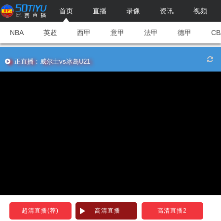
首页
直播
录像
资讯
视频
NBA
英超
西甲
意甲
法甲
德甲
CB
正直播：威尔士vs冰岛U21
超清直播(荐)
高清直播
高清直播2