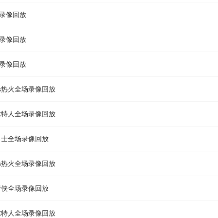
场录像回放
场录像回放
场录像回放
人vs热火全场录像回放
s凯尔特人全场录像回放
vs勇士全场录像回放
人vs热火全场录像回放
s独行侠全场录像回放
s凯尔特人全场录像回放