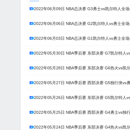
2022年06月09日 NBA总决赛 G3勇士vs凯尔特人全
2022年06月06日 NBA总决赛 G2凯尔特人vs勇士全
2022年06月03日 NBA总决赛 G1凯尔特人vs勇士全
2022年05月30日 NBA季后赛 东部决赛 G7凯尔特
2022年05月28日 NBA季后赛 东部决赛 G6热火v
2022年05月27日 NBA季后赛 西部决赛 G5独行侠
2022年05月26日 NBA季后赛 东部决赛 G5凯尔特
2022年05月25日 NBA季后赛 西部决赛 G4勇士v
2022年05月24日 NBA季后赛 东部决赛 G4热火v