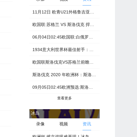
29984
11月12日 欧青U21外格鲁吉亚U211-1斯洛伐克U21完赛战报
广东体育
40336
欧国联:苏格兰 VS 斯洛伐克 捍卫主场 拿下斯洛伐克 比分 1-0
CCTV5
06月04日02:45欧国联:白俄罗斯(中)VS斯洛伐克情报前瞻推荐
93208
1934意大利世界杯最佳射手：奥尔德里希·内耶德里（捷克斯洛伐克）
欧国联斯洛伐克VS苏格兰前瞻：斯洛伐克小组垫底
斯洛伐克 2020 年欧洲杯：斯洛伐克 0-5 西班牙
09月05日02:45欧洲预选:斯洛伐克VS克罗地亚情报前瞻推荐
查看更多
冰岛
录像
视频
资讯
欧洲杯 维京战吼难再现！冰岛世预赛6轮1胜小组倒二，头号球星陷性丑闻