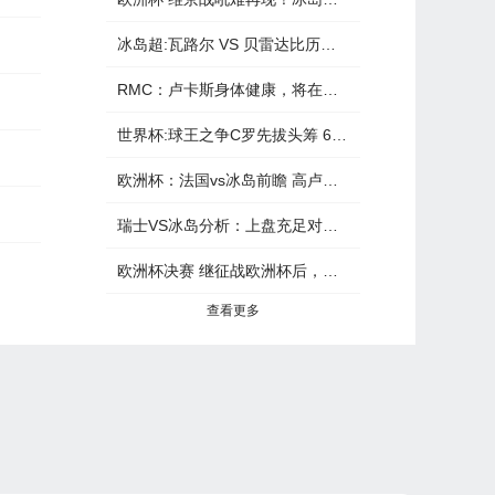
冰岛超:瓦路尔 VS 贝雷达比历克 平分秋色 比分 1-1
RMC：卢卡斯身体健康，将在周五首发出战冰岛
世界杯:球王之争C罗先拔头筹 6次扑救+扑点冰岛门神导演名不虚传
欧洲杯：法国vs冰岛前瞻 高卢雄鸡再战维京海盗
瑞士VS冰岛分析：上盘充足对场瑞士信心意图
欧洲杯决赛 继征战欧洲杯后，再闯世界杯附加赛！冰岛童话被北马其顿奇迹取代
查看更多