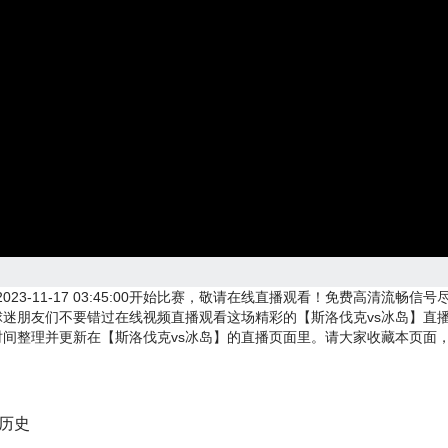
023-11-17 03:45:00开始比赛，敬请在线直播观看！免费高清流畅信
球迷朋友们不要错过在线视频直播观看这场精彩的【斯洛伐克vs冰岛】直播
间整理并更新在【斯洛伐克vs冰岛】的直播页面里。请大家收藏本页面
历史