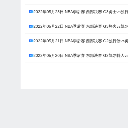
2022年05月23日 NBA季后赛 西部决赛 G3勇士v
2022年05月22日 NBA季后赛 东部决赛 G3热火v
2022年05月21日 NBA季后赛 西部决赛 G2独行侠
2022年05月20日 NBA季后赛 东部决赛 G2凯尔特