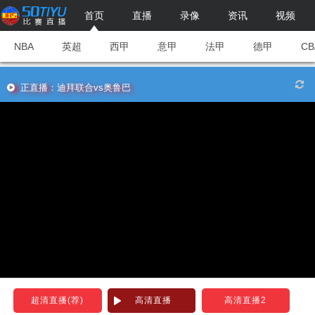
首页
直播
录像
资讯
视频
NBA
英超
西甲
意甲
法甲
德甲
CB
正直播：迪拜联合vs奥鲁巴
超清直播(荐)
高清直播
高清直播2