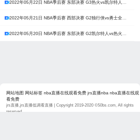
2022年05月22日 NBA季后赛 东部决赛 G3热火vs凯尔特人全场录像回放
2022年05月21日 NBA季后赛 西部决赛 G2独行侠vs勇士全场录像回放
2022年05月20日 NBA季后赛 东部决赛 G2凯尔特人vs热火全场录像回放
网站地图
网站标签
nba直播在线观看免费
jrs直播nba
nba直播在线观
看免费
jrs直播,jrs直播低调看直播
| Copyright 2019-2020 ©50bs.com, All rights
reserved.
免责声明：本站所有直播和视频链接均由网友提供，如有侵权问题，请及
时联系，我们将尽快处理。
最后更新时间：2026-08-07 19:37:18 商务合作联系:
联系方式