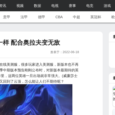
资讯
视频
数据
电视
赛事
电竞
游戏
意甲
法甲
德甲
CBA
中超
英冠杯
欧
一样 配合奥拉夫变无敌
发表于：2022-06-18
在线美测服，很多玩家进入美测服，新版本也不再
季中期版本预告刚刚公布时，对新版本最期待的英
里，这两位英雄一旦出场就非常强大。(威廉莎士
雄又回到了云顶，怎么能让人们不期待呢？