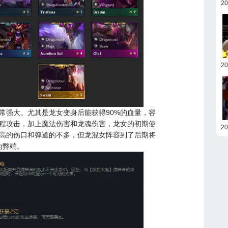
2
2
常强大。尤其是龙女变身后能获得90%的血量，容
程攻击，加上魔法伤害和龙魂伤害，龙女的初期使
2
高的伤口和弹道的不多，但龙混女阵容到了后期将
为弊端。