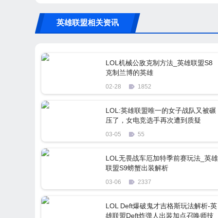
英雄联盟相关资讯
LOL机械公敌克制方法_英雄联盟S8
克制兰博的英雄
02-28
1852
LOL:英雄联盟唯一的女子战队又被碾
压了，女电竞选手再次遭到质疑
03-05
55
LOL无畏战车厄加特季前赛玩法_英雄
联盟S9螃蟹出装解析
03-06
2337
LOL Deft爆破鬼才吉格斯玩法解析-英
雄联盟Deft炸弹人出装加点召唤师技