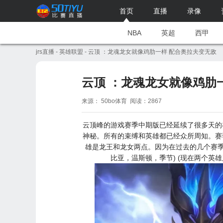
首页
直播
录像
NBA
英超
西甲
jrs直播
-
英雄联盟
- 云顶 ：龙魂龙女就像鸡肋一样 配合奥拉夫变无敌
云顶 ：龙魂龙女就像鸡肋
来源： 50bo体育 阅读：2867
云顶峰的游戏赛季中期版已经延续了很多天的
神秘。所有的束缚和英雄都已经众所周知。赛
雄是龙王和龙女两点。因为在过去的几个赛季
比亚，温斯顿，季节) (现在两个英