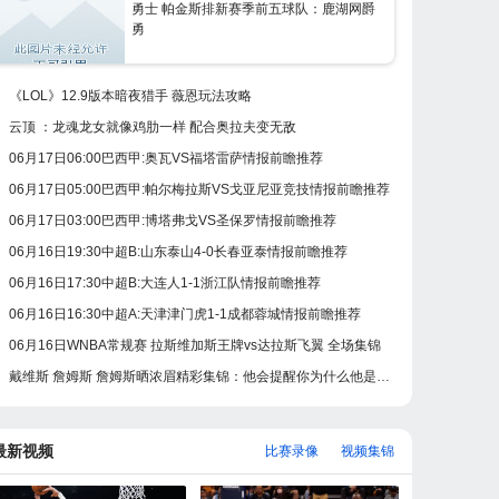
勇士 帕金斯排新赛季前五球队：鹿湖网爵
勇
《LOL》12.9版本暗夜猎手 薇恩玩法攻略
云顶 ：龙魂龙女就像鸡肋一样 配合奥拉夫变无敌
06月17日06:00巴西甲:奥瓦VS福塔雷萨情报前瞻推荐
06月17日05:00巴西甲:帕尔梅拉斯VS戈亚尼亚竞技情报前瞻推荐
06月17日03:00巴西甲:博塔弗戈VS圣保罗情报前瞻推荐
06月16日19:30中超B:山东泰山4-0长春亚泰情报前瞻推荐
06月16日17:30中超B:大连人1-1浙江队情报前瞻推荐
06月16日16:30中超A:天津津门虎1-1成都蓉城情报前瞻推荐
06月16日WNBA常规赛 拉斯维加斯王牌vs达拉斯飞翼 全场集锦
戴维斯 詹姆斯 詹姆斯晒浓眉精彩集锦：他会提醒你为什么他是他！
最新视频
比赛录像
视频集锦