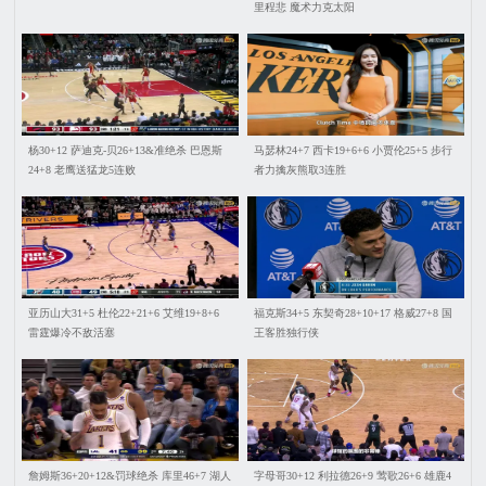
里程悲 魔术力克太阳
杨30+12 萨迪克-贝26+13&准绝杀 巴恩斯
马瑟林24+7 西卡19+6+6 小贾伦25+5 步行
24+8 老鹰送猛龙5连败
者力擒灰熊取3连胜
亚历山大31+5 杜伦22+21+6 艾维19+8+6
福克斯34+5 东契奇28+10+17 格威27+8 国
雷霆爆冷不敌活塞
王客胜独行侠
詹姆斯36+20+12&罚球绝杀 库里46+7 湖人
字母哥30+12 利拉德26+9 莺歌26+6 雄鹿4