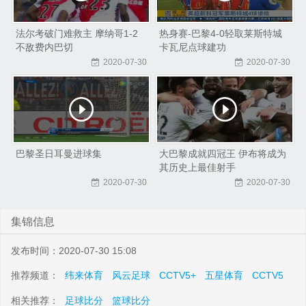
法尔考破门难救主 摩纳哥1-2
热身赛-巴黎4-0轻取莱斯特城
不敌费内巴切
卡瓦尼点球建功
2020-07-30
2020-07-30
巴黎圣日耳曼进球集
大巴黎成就四冠王 伊布将成为
其历史上最佳射手
2020-07-30
2020-07-30
集锦信息
发布时间：2020-07-30 15:08
推荐频道：
纬来体育
风云足球
CCTV5+
五星体育
CCTV5
相关推荐：
足球比分
篮球比分