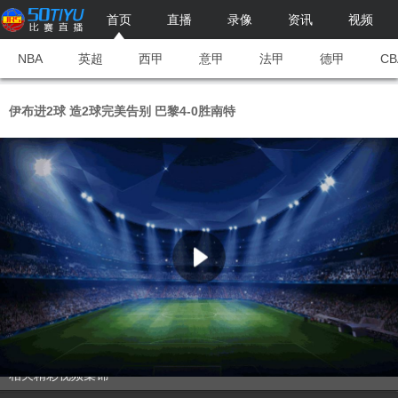
首页
直播
录像
资讯
视频
NBA
英超
西甲
意甲
法甲
德甲
CB
伊布进2球 造2球完美告别 巴黎4-0胜南特
相关精彩视频集锦