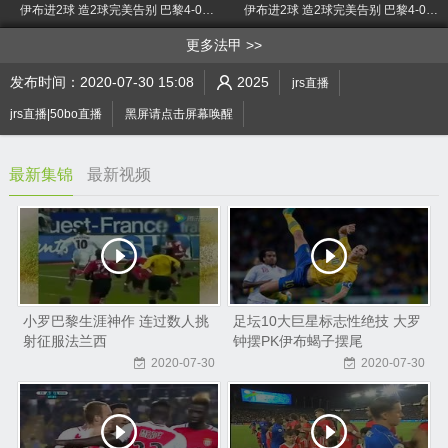
伊布进2球 造2球完美告别 巴黎4-0胜南特
伊布进2球 造2球完美告别 巴黎4-0胜南特
>
更多法甲
发布时间：2020-07-30 15:08
2025
jrs直播
jrs直播|50bo直播
黑屏请点击屏幕唤醒
最新集锦
最新视频
小罗巴黎生涯神作 连过数人挑
足坛10大巨星标志性绝技 大罗
射征服法兰西
钟摆PK伊布蝎子摆尾
2020-07-30
2020-07-30