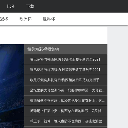
比分
下载
冠杯
欧洲杯
世界杯
相关精彩视频集锦
曝巴萨将与梅西续约 只等球王签字新约至2021
曝巴萨将与梅西续约 只等球王签字新约至2021
欧足联颁奖典礼背后!梅西领奖后和范迪克握手,一旁的C罗扎心了
足坛里的大哥教训小弟，只要你敢嘚瑟，大哥就敢给你颜色瞧瞧
梅西虽然不善言辞，却经常把爱写在衣服上，这样的梅西怎能不爱！
足球场上打架冲突，梅西总在暗地吃亏！C罗就不吃一点亏
球王杀！就算一堆人也防不住梅西，超强凌波微步绝技