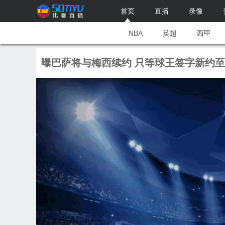
首页
直播
录像
NBA
英超
西甲
曝巴萨将与梅西续约 只等球王签字新约至2