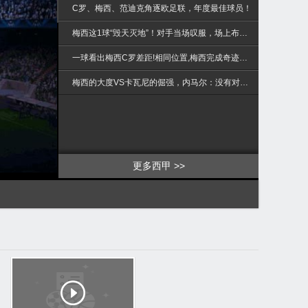
>
C罗、梅西、范迪克角逐欧足联，年度最佳球员！
梅西这1球“毁天灭地”！对手当场叹服，场上布教授也看傻眼！
一球看出梅西C罗差距!相同位置,梅西完成奇迹绝杀C罗滑稽踢空!
梅西的大度VS卡瓦尼的倔强，内马尔：没有对比就没有伤害
更多西甲