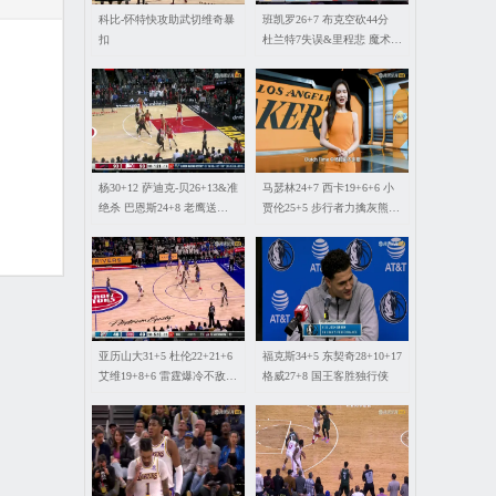
科比-怀特快攻助武切维奇暴
班凯罗26+7 布克空砍44分
扣
杜兰特7失误&里程悲 魔术力
克太阳
杨30+12 萨迪克-贝26+13&准
马瑟林24+7 西卡19+6+6 小
绝杀 巴恩斯24+8 老鹰送猛
贾伦25+5 步行者力擒灰熊取
龙5连败
3连胜
亚历山大31+5 杜伦22+21+6
福克斯34+5 东契奇28+10+17
艾维19+8+6 雷霆爆冷不敌活
格威27+8 国王客胜独行侠
塞