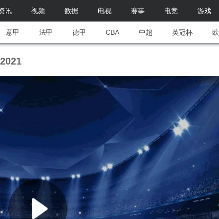
资讯
视频
数据
电视
赛事
电竞
游戏
意甲
法甲
德甲
CBA
中超
英冠杯
欧
021