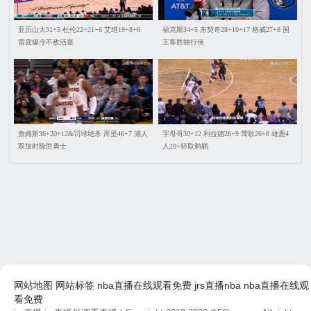
亚历山大31+5 杜伦22+21+6 艾维19+8+6
福克斯34+5 东契奇28+10+17 格威27+8 国
雷霆爆冷不敌活塞
王客胜独行侠
詹姆斯36+20+12&罚球绝杀 库里46+7 湖人
字母哥30+12 利拉德26+9 莺歌26+6 雄鹿4
双加时险胜勇士
人20+轻取鹈鹕
网站地图
网站标签
nba直播在线观看免费
jrs直播nba
nba直播在线观
看免费