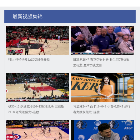
最新视频集锦
科比-怀特快攻助武切维奇暴扣
班凯罗26+7 布克空砍44分 杜兰特7失误&
里程悲 魔术力克太阳
杨30+12 萨迪克-贝26+13&准绝杀 巴恩斯
马瑟林24+7 西卡19+6+6 小贾伦25+5 步行
24+8 老鹰送猛龙5连败
者力擒灰熊取3连胜