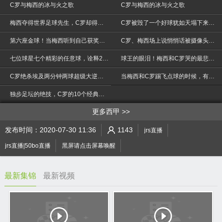
C罗与梅西的冰与火之歌
C罗与梅西的冰与火之歌
梅西夺得世界足球先生，C罗却得到整个世界，真正的人生赢家！
C罗被毁了一个好球犹如天塌下来一样,梅西轻松完成类似进球!
第六座金球！当梅西听到自己获奖时是什么表情，太可爱了！
C罗、梅西场上说悄悄话被摄像头抓个正着
七位球星七个精彩的任意球，诠释2019最完美的弧线球
球王的眼泪！梅西和C罗哭的最悲惨一次
>
C罗绝杀埃及两分钟两球超级大逆转永不放弃的C罗太可怕了！
当梅西和C罗踢飞点球的时候，有谁可以明白他们内心的痛
独步足坛的绝技，C罗的10个经典任意球，精彩进球不容错过
更多西甲
发布时间：2020-07-30 11:36
1143
jrs直播
jrs直播|50bo直播
黑屏请点击屏幕唤醒
最新集锦
最新视频