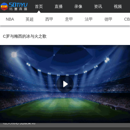
首页
直播
录像
资讯
视频
NBA
英超
西甲
意甲
法甲
德甲
CB
C罗与梅西的冰与火之歌
相关精彩视频集锦