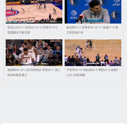
亚历山大31+5 杜伦22+21+6 艾维19+8+6
福克斯34+5 东契奇28+10+17 格威27+8 国
雷霆爆冷不敌活塞
王客胜独行侠
詹姆斯36+20+12&罚球绝杀 库里46+7 湖人
字母哥30+12 利拉德26+9 莺歌26+6 雄鹿4
双加时险胜勇士
人20+轻取鹈鹕