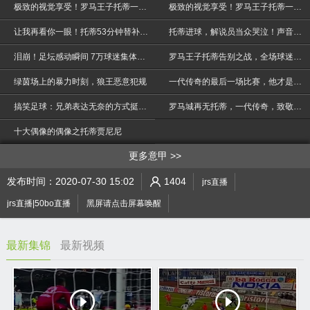
极致的视觉享受！罗马王子托蒂一脚出球绝技太销魂
极致的视觉享受！罗马王子托蒂一脚出球绝技太销魂
让我再看你一眼！托蒂53分钟替补萨拉赫出场 观众快哭了
托蒂进球，解说员当众哭泣！声音巨大抑制不住！
泪崩！足坛感动瞬间 7万球迷集体痛哭只为送别一代传奇托蒂
罗马王子托蒂告别之战，全场球迷已经泪崩
绿茵场上的暴力时刻，狼王恶意犯规
一代传奇的最后一场比赛，他才是整个意大利足坛的灵魂！
>
搞笑足球：兄弟表达无奈的方式挺有趣，侧卧在场地，真会玩
罗马城再无托蒂，一代传奇，致敬罗马王子《讲不出再见》
十大偶像的偶像之托蒂贾尼尼
更多意甲
发布时间：2020-07-30 15:02
1404
jrs直播
jrs直播|50bo直播
黑屏请点击屏幕唤醒
最新集锦
最新视频