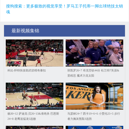
搜狗搜索：更多极致的视觉享受！罗马王子托蒂一脚出球绝技太销
魂
最新视频集锦
科比-怀特快攻助武切维奇暴扣
班凯罗26+7 布克空砍44分 杜兰特7失误&
里程悲 魔术力克太阳
杨30+12 萨迪克-贝26+13&准绝杀 巴恩斯
马瑟林24+7 西卡19+6+6 小贾伦25+5 步行
24+8 老鹰送猛龙5连败
者力擒灰熊取3连胜