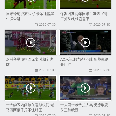
国米锋霸或离队 伊卡尔迪蓝黑
保罗因斯两年国米生涯轰10球
生涯全进
三狮队魂雄霸意甲
2020-07-30
2020-07-30
欧洲帝星博格巴尤文时期全进
AC米兰终结5轮不胜 新帅赢得
球
开门红
2020-07-30
2020-07-30
十大禁区内间接任意球破门 老
十人国米难敌拉齐奥 无缘联赛
马四两拨千斤不愧球王
前三和欧冠
2020-07-30
2020-07-30