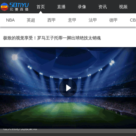
首页
直播
录像
资讯
视频
NBA
英超
西甲
意甲
法甲
德甲
CB
极致的视觉享受！罗马王子托蒂一脚出球绝技太销魂
相关精彩视频集锦