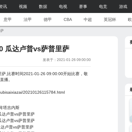
资讯
视频
数据
电视
赛事
电竞
游戏
意甲
法甲
德甲
CBA
中超
英冠杯
欧
里萨
:00 瓜达卢普vs萨普里萨
发表于：2021-01-26 09:00:00
萨,比赛时间2021-01-26 09:00:00开始比赛，敬
o直播。
iubisaixiazai/20210126115784.html
vs肯塔吉内斯
 瓜达卢普vs萨普里萨
 瓜达卢普vs萨普里萨
 瓜达卢普vs萨普里萨