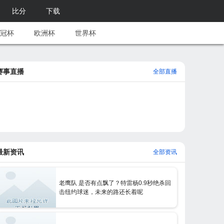
比分
下载
冠杯
欧洲杯
世界杯
赛事直播
全部直播
最新资讯
全部资讯
老鹰队 是否有点飘了？特雷杨0.9秒绝杀回
击纽约球迷，未来的路还长着呢