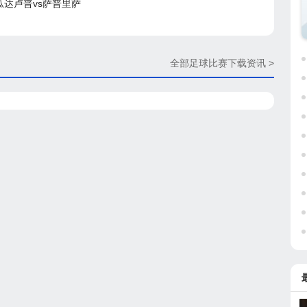
 瓜达卢普vs萨普里萨
全部足球比赛下载资讯 >