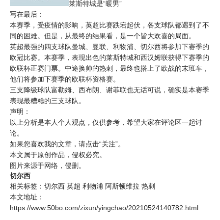
莱斯特城是“暖男”
写在最后：
本赛季，受疫情的影响，英超比赛跌宕起伏，各支球队都遇到了不
同的困难。但是，从最终的结果看，是一个皆大欢喜的局面。
英超最强的四支球队
曼城
、
曼联
、利物浦、切尔西将参加下赛季的
欧冠比赛。本赛季，表现出色的莱斯特城和西汉姆联获得下赛季的
欧联杯正赛门票。中途换帅的热刺，最终也搭上了欧战的末班车，
他们将参加下赛季的欧联杯资格赛。
三支降级球队富勒姆、西布朗、谢菲联也无话可说，确实是本赛季
表现最糟糕的三支球队。
声明：
以上分析是本人个人观点，仅供参考，希望大家在评论区一起讨
论。
如果您喜欢我的文章，请点击“关注”。
本文属于原创作品，侵权必究。
图片来源于网络，侵删。
切尔西
相关标签：
切尔西
英超
利物浦
阿斯顿维拉
热刺
本文地址：
https://www.50bo.com/zixun/yingchao/20210524140782.html