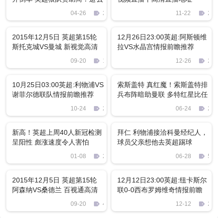
踢巴黎要玩完
04-26
2312
11-22
270
2015年12月5日 英超第15轮
12月26日23:00英超:阿斯顿维
斯托克城VS曼城 新视觉高清
拉VS水晶宫情报前瞻推荐
国语-金向凯/刘越 720P 百度
09-20
1274
12-26
207
下载
10月25日03:00英超:利物浦VS
索斯盖特 真红魔！索斯盖特排
谢菲尔德联队情报前瞻推荐
兵布阵暗助曼联 多特红星比任
何时候都想重返英超
10-24
2060
06-24
278
新高！英超上周40人新冠检测
拜仁 利物浦接洽科曼经纪人，
呈阳性 彪涨速度令人害怕
球员父亲想他去英超踢球
01-08
2242
06-28
586
2015年12月5日 英超第15轮
12月12日23:00英超:纽卡斯尔
阿森纳VS桑德兰 百视通高清
联0-0西布罗姆维奇情报前瞻
国语 720P MKV 1.9GB 百度
推荐
09-20
443
12-12
203
下载