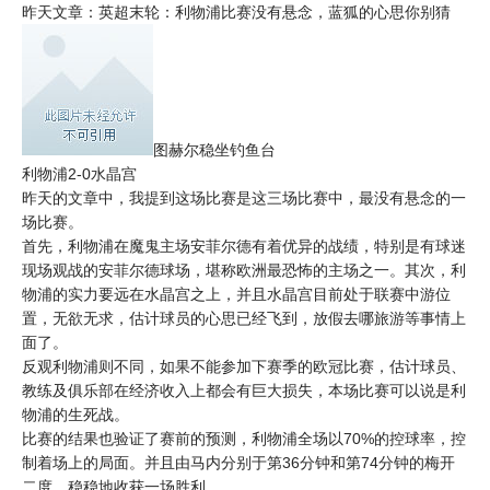
昨天文章：英超末轮：利物浦比赛没有悬念，蓝狐的心思你别猜
图赫尔稳坐钓鱼台
利物浦2-0水晶宫
昨天的文章中，我提到这场比赛是这三场比赛中，最没有悬念的一
场比赛。
首先，利物浦在魔鬼主场安菲尔德有着优异的战绩，特别是有球迷
现场观战的安菲尔德球场，堪称欧洲最恐怖的主场之一。其次，利
物浦的实力要远在水晶宫之上，并且水晶宫目前处于联赛中游位
置，无欲无求，估计球员的心思已经飞到，放假去哪旅游等事情上
面了。
反观利物浦则不同，如果不能参加下赛季的欧冠比赛，估计球员、
教练及俱乐部在经济收入上都会有巨大损失，本场比赛可以说是利
物浦的生死战。
比赛的结果也验证了赛前的预测，利物浦全场以70%的控球率，控
制着场上的局面。并且由马内分别于第36分钟和第74分钟的梅开
二度，稳稳地收获一场胜利。