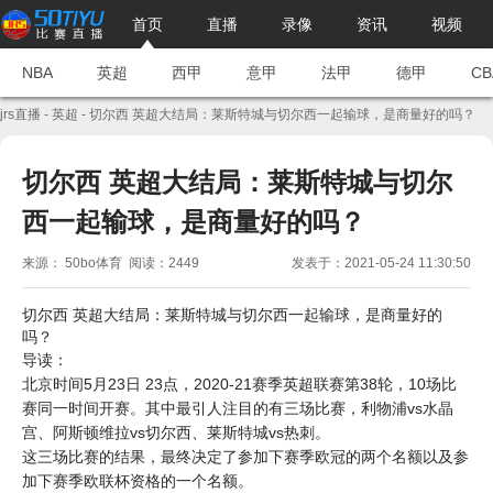
首页
直播
录像
资讯
视频
NBA
英超
西甲
意甲
法甲
德甲
CB
jrs直播
-
英超
- 切尔西 英超大结局：莱斯特城与切尔西一起输球，是商量好的吗？
切尔西 英超大结局：莱斯特城与切尔
西一起输球，是商量好的吗？
来源： 50bo体育 阅读：2449
发表于：2021-05-24 11:30:50
切尔西
英超大结局：莱斯特城与切尔西一起输球，是商量好的
吗？
导读：
北京时间5月23日 23点，2020-21赛季英超联赛第38轮，10场比
赛同一时间开赛。其中最引人注目的有三场比赛，
利物浦
vs水晶
宫、阿斯顿维拉vs切尔西、莱斯特城vs
热刺
。
这三场比赛的结果，最终决定了参加下赛季
欧冠
的两个名额以及参
加下赛季欧联杯资格的一个名额。