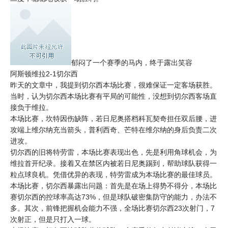
郁闷了一个赛季的马内，终于露出笑容
阿斯顿维拉2-1切尔西
昨天的文章中，我提到切尔西本场比赛，很难保证一定客场获胜。
当时，认为切尔西本场比赛有平局的可能性，没想到切尔西客场直
接负于维拉。
本场比赛，坎特因伤缺阵，若日尼奥搭档科瓦契奇担任双后腰，进
攻端上维尔纳充当箭头，普利西奇、芒特在维尔纳的身后负责二次
进攻。
切尔西的旧将特劳雷，本场比赛表现出色，先是利用角球机会，为
维拉首开纪录。接着又在禁区内被若日尼奥踢到，帮助球队获得一
粒点球良机。凭借优异的表现，特劳雷成为本场比赛的最佳球员。
本场比赛，切尔西暴露出问题：首先是在场上得势不得分，本场比
赛切尔西的控球率高达73%，但是球队破密集防守的能力，办法不
多。其次，前锋把握机会能力不强，全场比赛切尔西23次射门，7
次射正，但是只打入一球。