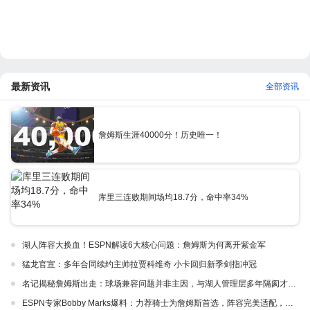
最新资讯
全部资讯
詹姆斯生涯40000分！历史唯一！
库里三连败期间场均18.7分，命中率34%
湖人阵容大换血！ESPN解读6大核心问题：詹姆斯为何离开紫金军
猛龙官宣：多年合同续约主帅拉贾科维奇 小卡回归新季剑指冲冠
名记揭秘詹姆斯出走：球场兼容问题并非主因，与湖人管理层多年隔阂才是真正导火索
ESPN专家Bobby Marks爆料：力荐骑士为詹姆斯首选，阵容完美适配，家乡情怀加分