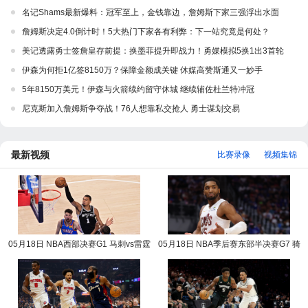
名记Shams最新爆料：冠军至上，金钱靠边，詹姆斯下家三强浮出水面
詹姆斯决定4.0倒计时！5大热门下家各有利弊：下一站究竟是何处？
美记透露勇士签詹皇存前提：换墨菲提升即战力！勇媒模拟5换1出3首轮
伊森为何拒1亿签8150万？保障金额成关键 休媒高赞斯通又一妙手
5年8150万美元！伊森与火箭续约留守休城 继续辅佐杜兰特冲冠
尼克斯加入詹姆斯争夺战！76人想靠私交抢人 勇士谋划交易
最新视频
比赛录像
视频集锦
05月18日 NBA西部决赛G1 马刺vs雷霆
05月18日 NBA季后赛东部半决赛G7 骑
NBA录像回放
士vs活塞 NBA录像回放