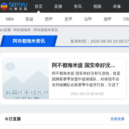
首页
直播
资讯
视频
录像
NBA
英超
西甲
意甲
法甲
德甲
CB
jrs直播
-
阿布都海米
- 阿布都海米资讯
阿布都海米资讯
发布时间：2026-08-09 19:48:57
阿不都海米提 国安幸好没有引进他，曾是国脚新赛季加盟中超保级队，却表现不佳
阿不都海米提 国安幸好没有引进他，曾是
国脚新赛季加盟中超保级队，却表现不佳
沧州雄狮队在新赛季中超开打前，引进了
很多国脚级名将。其中从江...
2021-06-24 00:34:02
2563
今日直播
热赛直播