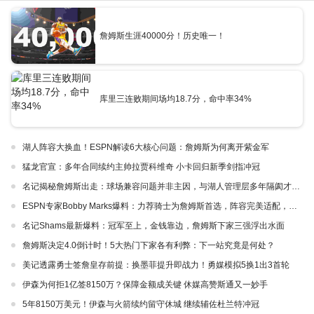
詹姆斯生涯40000分！历史唯一！
库里三连败期间场均18.7分，命中率34%
湖人阵容大换血！ESPN解读6大核心问题：詹姆斯为何离开紫金军
猛龙官宣：多年合同续约主帅拉贾科维奇 小卡回归新季剑指冲冠
名记揭秘詹姆斯出走：球场兼容问题并非主因，与湖人管理层多年隔阂才是真正导火索
ESPN专家Bobby Marks爆料：力荐骑士为詹姆斯首选，阵容完美适配，家乡情怀加分
名记Shams最新爆料：冠军至上，金钱靠边，詹姆斯下家三强浮出水面
詹姆斯决定4.0倒计时！5大热门下家各有利弊：下一站究竟是何处？
美记透露勇士签詹皇存前提：换墨菲提升即战力！勇媒模拟5换1出3首轮
伊森为何拒1亿签8150万？保障金额成关键 休媒高赞斯通又一妙手
5年8150万美元！伊森与火箭续约留守休城 继续辅佐杜兰特冲冠