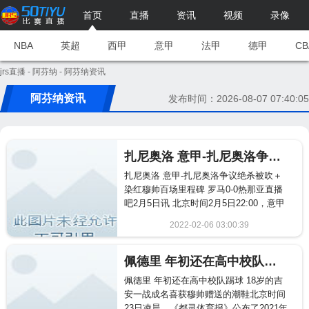
首页
直播
资讯
视频
录像
NBA
英超
西甲
意甲
法甲
德甲
CB
jrs直播
-
阿芬纳
- 阿芬纳资讯
阿芬纳资讯
发布时间：2026-08-07 07:40:05
扎尼奥洛 意甲-扎尼奥洛争议绝杀被吹＋染红穆帅百场里程碑 罗马0-0热那亚
扎尼奥洛 意甲-扎尼奥洛争议绝杀被吹＋
染红穆帅百场里程碑 罗马0-0热那亚直播
吧2月5日讯 北京时间2月5日22:00，意甲
第24轮，...
2022-02-06 03:00:39
583
佩德里 年初还在高中校队踢球 18岁的吉安一战成名喜获穆帅赠送的潮鞋
佩德里 年初还在高中校队踢球 18岁的吉
安一战成名喜获穆帅赠送的潮鞋北京时间
23日凌晨，《都灵体育报》公布了2021年