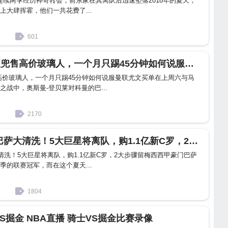
货连续两季经历神奇转会，前东家在其离队后迅速坠落2018年的夏天，
上大肆挥霍，他们一共花费了...
601
玻璃人 巴萨今夏兜售高价玻璃人，一个月只踢45分钟如何说服曼联尤文买单
高价玻璃人，一个月只踢45分钟如何说服曼联尤文买单在上周六与马
战中，奥斯曼-登贝莱对科曼的巴...
2170
奥斯曼-登贝莱 巴萨大清洗！5大巨星将离队，购1.1亿新C罗，2大步骤留梅西
清洗！5大巨星将离队，购1.1亿新C罗，2大步骤留梅西西甲豪门巴萨
季的联赛冠军，而在这个夏天...
1804
VS掘金 NBA直播 骑士VS掘金比赛录像