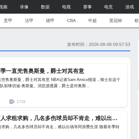
视频
录像
数据
电视
赛事
电竞
游戏
意甲
法甲
德甲
CBA
中超
英冠杯
欧
发布时间：2026-08-08 09:57:53
赛季一直兜售奥斯曼，爵士对其有意
兜售奥斯曼，爵士对其有意 NBA记者Sam Amico报道，骑士在这个
队前锋切迪-奥斯曼。消息源透露，爵士是对奥斯...
1718
乌姆蒂蒂 难得有人求租求购，几名多伤球员却不肯走，难以出场等同浪费生涯
租求购，几名多伤球员却不肯走，难以出场等同浪费生涯 随着冬季转