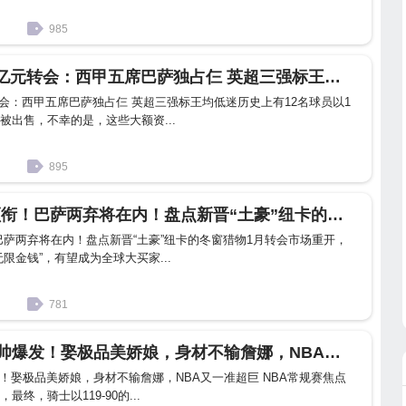
985
巴萨 8次失败的亿元转会：西甲五席巴萨独占仨 英超三强标王均低迷
转会：西甲五席巴萨独占仨 英超三强标王均低迷历史上有12名球员以1
被出售，不幸的是，这些大额资...
895
拜仁 曼联三将领衔！巴萨两弃将在内！盘点新晋“土豪”纽卡的冬窗猎物
巴萨两弃将在内！盘点新晋“土豪”纽卡的冬窗猎物1月转会市场重开，
限金钱”，有望成为全球大买家...
781
骑士 2米03高富帅爆发！娶极品美娇娘，身材不输詹娜，NBA又一准超巨
发！娶极品美娇娘，身材不输詹娜，NBA又一准超巨 NBA常规赛焦点
终，骑士以119-90的...