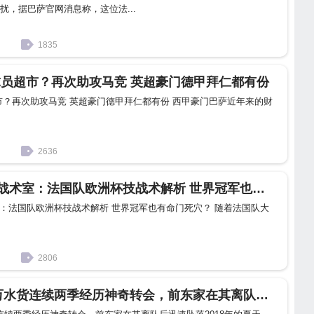
扰，据巴萨官网消息称，这位法...
1835
球员超市？再次助攻马竞 英超豪门德甲拜仁都有份
市？再次助攻马竞 英超豪门德甲拜仁都有份 西甲豪门巴萨近年来的财
2636
儒勒斯-孔德 飒·战术室：法国队欧洲杯技战术解析 世界冠军也有命门死穴？
术室：法国队欧洲杯技战术解析 世界冠军也有命门死穴？ 随着法国队大
2806
巴萨 巴萨4000万水货连续两季经历神奇转会，前东家在其离队后迅速坠落