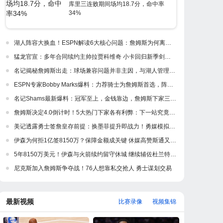
库里三连败期间场均18.7分，命中率
34%
湖人阵容大换血！ESPN解读6大核心问题：詹姆斯为何离开紫金军
猛龙官宣：多年合同续约主帅拉贾科维奇 小卡回归新季剑指冲冠
名记揭秘詹姆斯出走：球场兼容问题并非主因，与湖人管理层多年隔阂才是真正导火索
ESPN专家Bobby Marks爆料：力荐骑士为詹姆斯首选，阵容完美适配，家乡情怀加分
名记Shams最新爆料：冠军至上，金钱靠边，詹姆斯下家三强浮出水面
詹姆斯决定4.0倒计时！5大热门下家各有利弊：下一站究竟是何处？
美记透露勇士签詹皇存前提：换墨菲提升即战力！勇媒模拟5换1出3首轮
伊森为何拒1亿签8150万？保障金额成关键 休媒高赞斯通又一妙手
5年8150万美元！伊森与火箭续约留守休城 继续辅佐杜兰特冲冠
尼克斯加入詹姆斯争夺战！76人想靠私交抢人 勇士谋划交易
最新视频
比赛录像
视频集锦