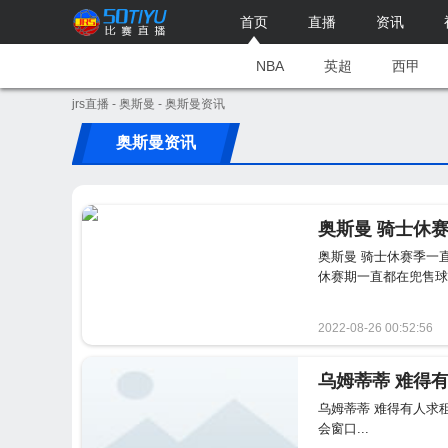
首页
直播
资讯
NBA
英超
西甲
jrs直播
-
奥斯曼
- 奥斯曼资讯
奥斯曼资讯
奥斯曼 骑士休
奥斯曼 骑士休赛季一直
休赛期一直都在兜售球
2022-08-26 00:52:56
乌姆蒂蒂 难得有人求
会窗口...