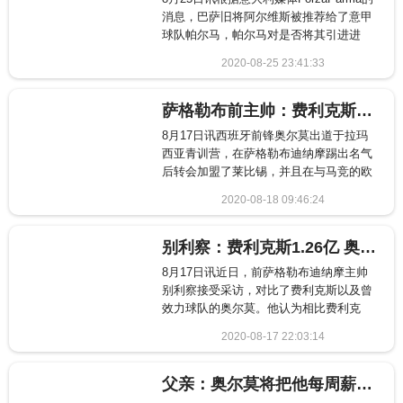
消息，巴萨旧将阿尔维斯被推荐给了意甲
球队帕尔马，帕尔马对是否将其引进进
行...
2020-08-25 23:41:33
2108
萨格勒布前主帅：费利克斯1.2亿奥尔莫才3000万 这真荒谬
8月17日讯西班牙前锋奥尔莫出道于拉玛
西亚青训营，在萨格勒布迪纳摩踢出名气
后转会加盟了莱比锡，并且在与马竞的欧
冠1/4决...
2020-08-18 09:46:24
2952
别利察：费利克斯1.26亿 奥尔莫3000万却没西甲球队要
8月17日讯近日，前萨格勒布迪纳摩主帅
别利察接受采访，对比了费利克斯以及曾
效力球队的奥尔莫。他认为相比费利克
斯，奥尔莫无...
2020-08-17 22:03:14
2460
父亲：奥尔莫将把他每周薪水的1%捐出助力克罗地亚抗疫