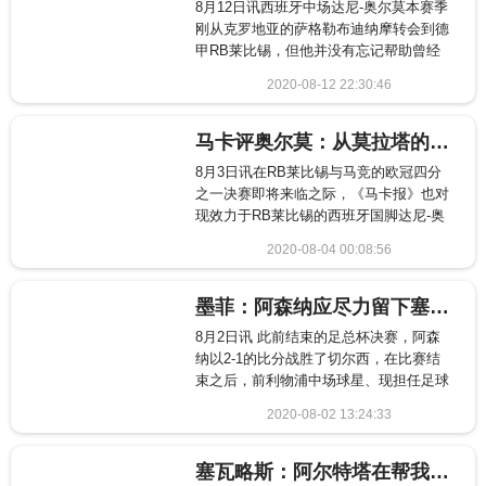
8月12日讯西班牙中场达尼-奥尔莫本赛季
刚从克罗地亚的萨格勒布迪纳摩转会到德
甲RB莱比锡，但他并没有忘记帮助曾经
生活多年...
2020-08-12 22:30:46
718
马卡评奥尔莫：从莫拉塔的小师弟到他的主要对手
8月3日讯在RB莱比锡与马竞的欧冠四分
之一决赛即将来临之际，《马卡报》也对
现效力于RB莱比锡的西班牙国脚达尼-奥
尔莫做了...
2020-08-04 00:08:56
1288
墨菲：阿森纳应尽力留下塞瓦略斯 3500万镑的价格不算贵
8月2日讯 此前结束的足总杯决赛，阿森
纳以2-1的比分战胜了切尔西，在比赛结
束之后，前利物浦中场球星、现担任足球
评论员的...
2020-08-02 13:24:33
873
塞瓦略斯：阿尔特塔在帮我 枪手会成为世界最佳球队之一