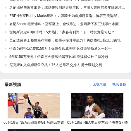
名记揭秘詹姆斯出走：球场兼容问题并非主因，与湖人管理层多年隔阂才是真正导火索
ESPN专家Bobby Marks爆料：力荐骑士为詹姆斯首选，阵容完美适配，家乡情怀加分
名记Shams最新爆料：冠军至上，金钱靠边，詹姆斯下家三强浮出水面
詹姆斯决定4.0倒计时！5大热门下家各有利弊：下一站究竟是何处？
美记透露勇士签詹皇存前提：换墨菲提升即战力！勇媒模拟5换1出3首轮
伊森为何拒1亿签8150万？保障金额成关键 休媒高赞斯通又一妙手
5年8150万美元！伊森与火箭续约留守休城 继续辅佐杜兰特冲冠
尼克斯加入詹姆斯争夺战！76人想靠私交抢人 勇士谋划交易
最新视频
比赛录像
视频集锦
05月18日 NBA西部决赛G1 马刺vs雷霆
05月18日 NBA季后赛东部半决赛G7 骑
NBA录像回放
士vs活塞 NBA录像回放