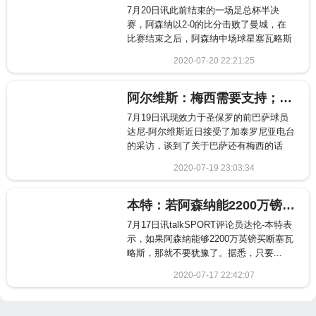
7月20日讯此前结束的一场足总杯半决
赛，阿森纳以2-0的比分击败了曼城，在
比赛结束之后，阿森纳中场球星塞瓦略斯
接受了天空...
2020-07-20 22:21:25
1824
阿尔维斯：梅西需要支持；我只劝过内马尔回巴萨
7月19日讯现效力于圣保罗的前巴萨球员
达尼-阿尔维斯近日接受了加泰罗尼亚电台
的采访，谈到了关于巴萨还有梅西的话
题。现在怎...
2020-07-19 23:03:34
1301
本特：若阿森纳能2200万镑签塞瓦略斯 简直就像偷来一样
7月17日讯talkSPORT评论员达伦-本特表
示，如果阿森纳能够2200万英镑买断塞瓦
略斯，那就不要犹豫了。据悉，只要...
2020-07-17 22:42:07
2780