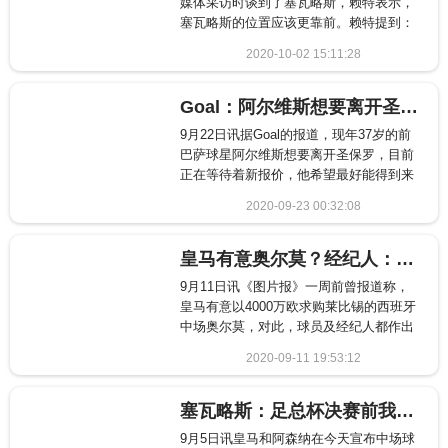
媒体采访时谈到了塞瓦略斯，赖特表示，
塞瓦略斯的位置应该更靠前。赖特提到：
&ldq...
2020-10-02 15:11:28
1410
Goal：阿尔维斯想要离开圣保罗 并想回到欧洲踢球
9月22日讯据Goal的报道，现年37岁的前
巴萨球星阿尔维斯想要离开圣保罗，目前
正在等待着新报价，他希望最好能得到来
自欧...
2020-09-23 00:32:08
1704
皇马有意奥尔莫？经纪人：我不能确认 但也不会否认
9月11日讯《图片报》一周前曾报道称，
皇马有意以4000万欧求购莱比锡的西班牙
中场奥尔莫，对此，球员及经纪人都作出
了回应...
2020-09-11 19:53:12
495
塞瓦略斯：足总杯决赛前我就告诉阿尔特塔自己想留在枪手
9月5日讯皇马和阿森纳在今天宣布中场球