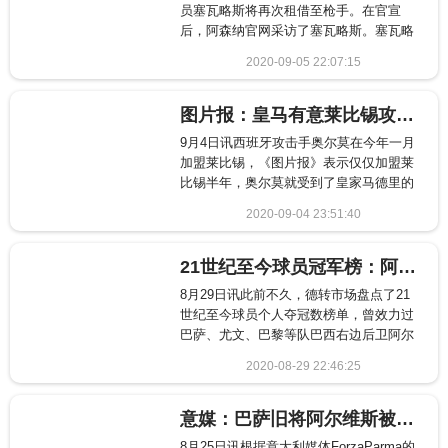
员塞瓦略斯将再次租借至枪手。在官宣
后，阿森纳官网采访了塞瓦略斯。塞瓦略
斯表示：&l...
2020-09-05 22:07:15
2821
图片报：皇马有意莱比锡攻击手奥尔莫 转会费4000万欧
9月4日讯西班牙攻击手奥尔莫在今年一月
加盟莱比锡，《图片报》表示仅仅加盟莱
比锡半年，奥尔莫就受到了皇家马德里的
关注。《图...
2020-09-04 23:51:40
726
21世纪至今球员冠军榜：阿尔维斯41冠居首 小白梅西列二三
8月29日讯此前不久，德转市场盘点了21
世纪至今球员个人夺冠数榜单，曾效力过
巴萨、尤文、巴黎等队巴西右边后卫阿尔
维斯以4...
2020-08-29 22:46:25
1389
意媒：巴萨旧将阿尔维斯被推荐给了帕尔马 后者将进行考虑
8月25日讯根据意大利媒体ForzaParma的