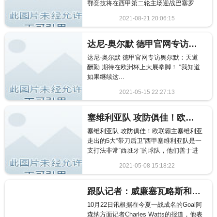
鄂竞技将在西甲第二轮主场迎战巴塞罗
那。赛前，毕尔巴鄂竞技中...
2021-08-21 20:06:15
333
达尼-奥尔默 德甲官网专访奥尔默：天道酬勤 期待在欧洲杯上大展拳脚！
达尼-奥尔默 德甲官网专访奥尔默：天道
酬勤 期待在欧洲杯上大展拳脚！ “我知道
如果继续这...
2021-05-15 22:27:13
2950
塞维利亚队 攻防俱佳！欧联霸主塞维利亚走出的5大“带刀后卫”
塞维利亚队 攻防俱佳！欧联霸主塞维利亚
走出的5大“带刀后卫”西甲塞维利亚队是一
支打法非常“西班牙”的球队，他们善于进
攻，但是这也让人们...
2021-05-08 15:18:22
1737
跟队记者：威廉塞瓦略斯和霍尔丁都将缺席明天的比赛
10月22日讯根据在今夏一战成名的Goal阿
森纳方面记者Charles Watts的报道，他表