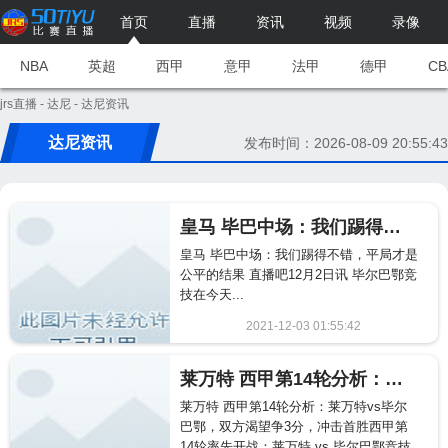
首页
直播
资讯
视频
录像
NBA
英超
西甲
意甲
法甲
德甲
CB
jrs直播
-
达尼
- 达尼资讯
达尼资讯
发布时间：2026-08-09 20:55:43
皇马 毕巴中场：我们踢得不错，平局才是公平的结果
皇马 毕巴中场：我们踢得不错，平局才是
公平的结果 直播吧12月2日讯 毕尔巴鄂竞
技在今天...
2021-12-03 01:55:42
2146
莱万特 西甲第14轮分析：莱万特vs毕尔巴鄂，双方渴望争3分，冲击首胜
莱万特 西甲第14轮分析：莱万特vs毕尔
巴鄂，双方渴望争3分，冲击首胜西甲第
14轮率先开战：莱万特 vs 毕尔巴鄂竞技