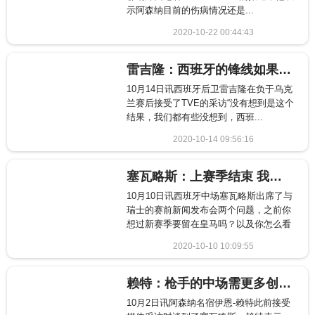
示阿森纳目前的伤病情况还是...
2020-10-22 00:44:43
2565
雷吉隆：西班牙的锋线如果更锐利 更有狠劲儿就好了
10月14日讯西班牙后卫雷吉隆在负于乌克
兰赛后接受了TVE的采访“没有想到是这个
结果，我们都有些没想到，西班...
2020-10-14 09:56:16
1248
塞瓦略斯：上赛季结束 我就决定要回到我的俱乐部阿森纳
10月10日讯西班牙中场塞瓦略斯出席了与
瑞士的赛前新闻发布会两个问题，之前你
想过新赛季要留在皇马吗？以及你怎么看
路易斯-...
2020-10-10 10:09:55
1855
赖特：枪手的中场需更多创造力 塞瓦略斯的站位应更靠前
10月2日讯阿森纳名宿伊恩-赖特此前接受