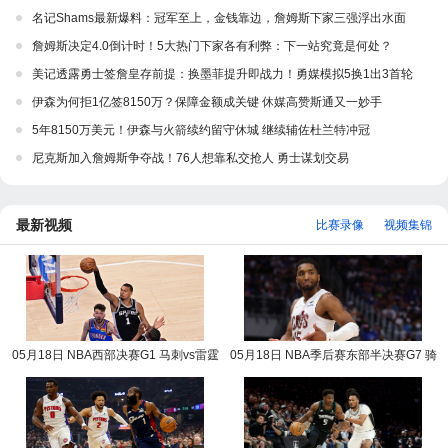
名记Shams最新爆料：冠军至上，金钱靠边，詹姆斯下家三强浮出水面
詹姆斯决定4.0倒计时！5大热门下家各有利弊：下一站究竟是何处？
美记透露勇士签詹皇存前提：换墨菲提升即战力！勇媒模拟5换1出3首轮
伊森为何拒1亿签8150万？保障金额成关键 休媒高赞斯通又一妙手
5年8150万美元！伊森与火箭续约留守休城 继续辅佐杜兰特冲冠
尼克斯加入詹姆斯争夺战！76人想靠私交抢人 勇士谋划交易
最新视频
比赛录像
视频集锦
05月18日 NBA西部决赛G1 马刺vs雷霆
05月18日 NBA季后赛东部半决赛G7 骑
NBA录像回放
士vs活塞 NBA录像回放