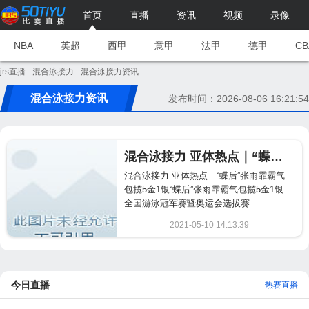
首页
直播
资讯
视频
录像
NBA
英超
西甲
意甲
法甲
德甲
CB
jrs直播
-
混合泳接力
- 混合泳接力资讯
混合泳接力资讯
发布时间：2026-08-06 16:21:54
混合泳接力 亚体热点｜“蝶后”张雨霏霸气包揽5金1银
混合泳接力 亚体热点｜“蝶后”张雨霏霸气
包揽5金1银“蝶后”张雨霏霸气包揽5金1银
全国游泳冠军赛暨奥运会选拔赛...
2021-05-10 14:13:39
1972
今日直播
热赛直播