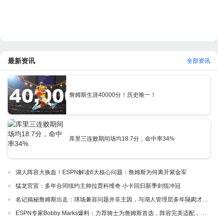
最新资讯
全部资讯
詹姆斯生涯40000分！历史唯一！
库里三连败期间场均18.7分，命中率34%
湖人阵容大换血！ESPN解读6大核心问题：詹姆斯为何离开紫金军
猛龙官宣：多年合同续约主帅拉贾科维奇 小卡回归新季剑指冲冠
名记揭秘詹姆斯出走：球场兼容问题并非主因，与湖人管理层多年隔阂才是真正导火索
ESPN专家Bobby Marks爆料：力荐骑士为詹姆斯首选，阵容完美适配，家乡情怀加分