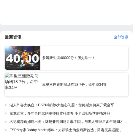
最新资讯
全部资讯
詹姆斯生涯40000分！历史唯一！
库里三连败期间场均18.7分，命中率34%
湖人阵容大换血！ESPN解读6大核心问题：詹姆斯为何离开紫金军
猛龙官宣：多年合同续约主帅拉贾科维奇 小卡回归新季剑指冲冠
名记揭秘詹姆斯出走：球场兼容问题并非主因，与湖人管理层多年隔阂才是真正导火索
ESPN专家Bobby Marks爆料：力荐骑士为詹姆斯首选，阵容完美适配，家乡情怀加分