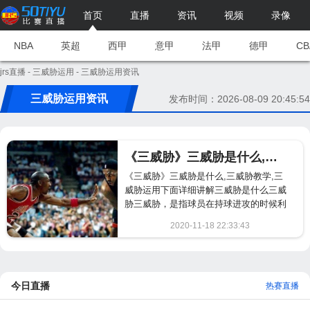
首页
直播
资讯
视频
录像
NBA
英超
西甲
意甲
法甲
德甲
CB
jrs直播
-
三威胁运用
- 三威胁运用资讯
三威胁运用资讯
发布时间：2026-08-09 20:45:54
《三威胁》三威胁是什么,三威胁教学,三威胁运用
《三威胁》三威胁是什么,三威胁教学,三
威胁运用下面详细讲解三威胁是什么三威
胁三威胁，是指球员在持球进攻的时候利
用肩部假动...
2020-11-18 22:33:43
811
今日直播
热赛直播