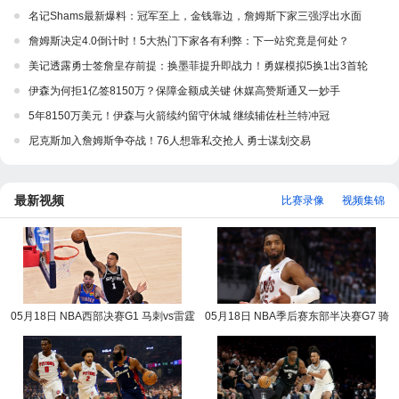
名记Shams最新爆料：冠军至上，金钱靠边，詹姆斯下家三强浮出水面
詹姆斯决定4.0倒计时！5大热门下家各有利弊：下一站究竟是何处？
美记透露勇士签詹皇存前提：换墨菲提升即战力！勇媒模拟5换1出3首轮
伊森为何拒1亿签8150万？保障金额成关键 休媒高赞斯通又一妙手
5年8150万美元！伊森与火箭续约留守休城 继续辅佐杜兰特冲冠
尼克斯加入詹姆斯争夺战！76人想靠私交抢人 勇士谋划交易
最新视频
比赛录像
视频集锦
05月18日 NBA西部决赛G1 马刺vs雷霆
05月18日 NBA季后赛东部半决赛G7 骑
NBA录像回放
士vs活塞 NBA录像回放