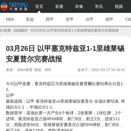
首页
直播
录像
资讯
视频
NBA
英超
西甲
意甲
法甲
德甲
CB
jrs直播
-
战报解析
- 03月26日 以甲塞克特兹亚1-1里雄莱锡安夏普尔完赛战报
03月26日 以甲塞克特兹亚1-1里雄莱锡
安夏普尔完赛战报
来源： 50bo体育 阅读：956
发表于：2021-03-27 14:16:41
今日以甲直播，塞克特茲亞与里雄萊錫安夏普爾比赛结果比分是1-
1。
以甲
最新战报：以甲 塞克特兹亚vs里雄莱锡安夏普尔 全场比赛结束, 终
场比分1-1 ，半场比分1-1。
数据简评：该场比赛一共产生6个角球，2张黄牌，1张红牌，2个
进球。塞克特兹亚占据45%球权，射门9次，射正2次，进攻111
次，危险进攻50次。里雄莱锡安夏普尔占据55%球权，射门8次，
射正2次，进攻118次，危险进攻56次。