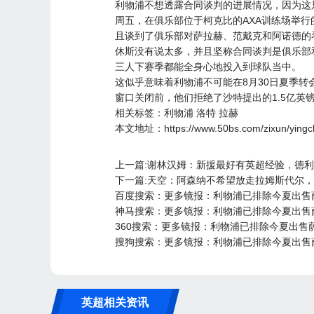
利物浦不想透露合同谈判的进展情况，因为这
周五，在俱乐部位于柯克比的AXA训练场举
且谈到了俱乐部对萨拉赫、范戴克和阿诺德的
休斯没有说太多，并且坚称合同谈判是俱乐部
三人下赛季都能全身心地投入到球队当中。
这似乎意味着利物浦不可能在8月30日夏季
窗口关闭前，他们拒绝了沙特提出的1.5亿英
相关标签：
利物浦
洛特
拉赫
本文地址：
https://www.50bs.com/zixun/yin
上一篇:谢林汉姆：新援最好有英超经验，德
下一篇:天空：阿森纳不希望放走拉姆斯代尔
百度搜索：更多镜报：利物浦已排除今夏出售
神马搜索：更多镜报：利物浦已排除今夏出售
360搜索：更多镜报：利物浦已排除今夏出售
搜狗搜索：更多镜报：利物浦已排除今夏出售
英超相关资讯