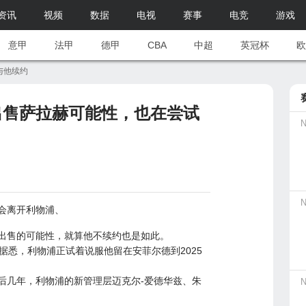
资讯
视频
数据
电视
赛事
电竞
游戏
意甲
法甲
德甲
CBA
中超
英冠杯
欧
与他续约
出售萨拉赫可能性，也在尝试
会离开
利物浦
、
出售的可能性，就算他不续约也是如此。
据悉，利物浦正试着说服他留在安菲尔德到2025
后几年，利物浦的新管理层迈克尔-爱德华兹、朱