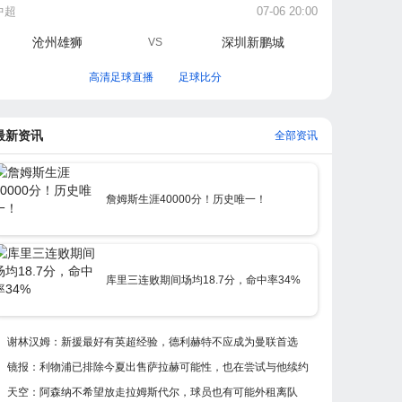
中超
07-06 20:00
沧州雄狮
深圳新鹏城
VS
高清足球直播
足球比分
最新资讯
全部资讯
詹姆斯生涯40000分！历史唯一！
库里三连败期间场均18.7分，命中率34%
谢林汉姆：新援最好有英超经验，德利赫特不应成为曼联首选
镜报：利物浦已排除今夏出售萨拉赫可能性，也在尝试与他续约
天空：阿森纳不希望放走拉姆斯代尔，球员也有可能外租离队