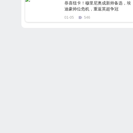
恭喜纽卡！穆里尼奥成新帅备选，埃
迪豪帅位危机，重返英超争冠
01-05
546