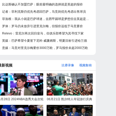
比达斯确认不加盟巴萨：眼前最明确的选择就是英超的报价
记者：菲利克斯仍优先考虑回巴萨，马竞则优先考虑出售球员
菲洛根：我从小就是巴萨球迷，去西甲踢球是梦想但去英超是现实
罗体：罗马仍未放弃引进里克尔梅，但报价远低于马竞要价
Relevo：雷尼尔再次回归皇马，但俱乐部希望为其寻找下家
英媒：巴萨希望今夏签下尼科-威廉姆斯，明夏目标引进哈兰德
意媒：马竞对里克尔梅要价3000万欧，罗马报价未超2000万欧
最新视频
比赛录像
视频集锦
6月28日 2024NBA选秀大会次轮
06月21日 凯尔特人夺冠游行庆典
选秀 完整版录像回放
全场录像回放