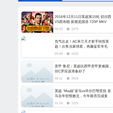
2016年12月11日英超第15轮 切尔西
VS西布朗 新视觉国语 720P MKV
3.2GB 百度下载
09-20
1975
负气出走！AC米兰天才射手转投英
超！出售当家球星，再薅蓝军羊毛
04-05
1632
意甲 鲁尼：英超比西甲意甲更难踢，
但C罗应该准备好了
09-11
2618
英超 “Mia姐”皇马vs毕尔巴鄂竞技 皇
马去年饮恨败北，今年能否完成复
仇？
01-16
1225