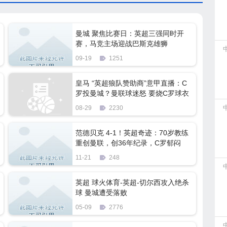
曼城 聚焦比赛日：英超三强同时开
赛，马竞主场迎战巴斯克雄狮
09-19
1251
皇马 “英超狼队赞助商”意甲直播：C
罗投曼城？曼联球迷怒 要烧C罗球衣
08-29
2230
范德贝克 4-1！英超奇迹：70岁教练
重创曼联，创36年纪录，C罗郁闷
11-21
248
英超 球火体育-英超-切尔西攻入绝杀
球 曼城遭受落败
05-09
2776