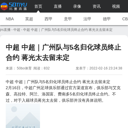
首页
直播
录像
资讯
视频
NBA
英超
西甲
意甲
法甲
德甲
CB
jrs直播
-
中超
- 中超 中超｜广州队与5名归化球员终止合约 蒋光太去留未定
中超 中超｜广州队与5名归化球员终止
合约 蒋光太去留未定
来源： 50bo体育 阅读：832
发表于：2022-02-16 23:24:38
中超
中超｜广州队与5名归化球员终止合约 蒋光太去留未定
2月16日，中超广州足球俱乐部通过官方渠道宣布，俱乐部与艾克
森、高拉特、阿兰、洛国富、费南多5名归化球员终止合约。不
过，对于入籍球员蒋光太去留，俱乐部并没有具体说明。