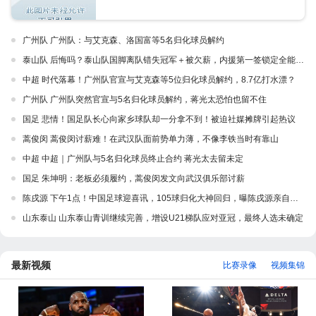
广州队 广州队：与艾克森、洛国富等5名归化球员解约
泰山队 后悔吗？泰山队国脚离队错失冠军＋被欠薪，内援第一签锁定全能后腰
中超 时代落幕！广州队官宣与艾克森等5位归化球员解约，8.7亿打水漂？
广州队 广州队突然官宣与5名归化球员解约，蒋光太恐怕也留不住
国足 悲情！国足队长心向家乡球队却一分拿不到！被迫社媒摊牌引起热议
蒿俊闵 蒿俊闵讨薪难！在武汉队面前势单力薄，不像李铁当时有靠山
中超 中超｜广州队与5名归化球员终止合约 蒋光太去留未定
国足 朱坤明：老板必须履约，蒿俊闵发文向武汉俱乐部讨薪
陈戌源 下午1点！中国足球迎喜讯，105球归化大神回归，曝陈戌源亲自运作
山东泰山 山东泰山青训继续完善，增设U21梯队应对亚冠，最终人选未确定
最新视频
比赛录像
视频集锦