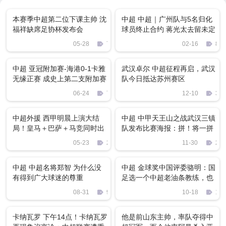
本赛季中超第二位下课主帅 沈
中超 中超｜广州队与5名归化
福祥缺席足协杯发布会
球员终止合约 蒋光太去留未定
05-28
75
02-16
832
中超 亚冠附加赛-海港0-1卡雅
武汉卓尔 中超征程再启，武汉
无缘正赛 成史上第二支附加赛
队今日抵达苏州赛区
出局中超球队
06-24
765
12-10
326
中超外援 西甲明晨上演大结
中超 中甲天王山之战武汉三镇
局！皇马＋巴萨＋马竞同时出
队发布比赛海报：拼！将一拼
战，前中超外援冲冠军
到底……
05-23
2208
11-30
263
中超 中超名将郑智 为什么没
中超 金球奖中国评委骆明：国
有得到广大球迷的尊重
足选一个中超老油条教练，也
要好于李铁
08-31
945
10-18
169
卡纳瓦罗 下午14点！卡纳瓦罗
他是前山东主帅，率队夺得中