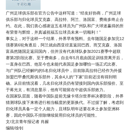
广州足球俱乐部在官方公告中这样写道：“经友好协商，广州足球
俱乐部与归化球员艾克森、高拉特、阿兰、洛国富、费南多终止合
约。在此，我们衷心感谢这五名球员为广州队和广大球迷赢得的所
有荣誉与辉煌，并真诚祝福五位球员未来一切顺利！”
事实上，对于这样一个结果，外界早有预料。去年随国足参加完12
强赛第6轮角逐后，阿兰就由西亚径直返回巴西。而艾克森、洛国
富虽然随国足返回国内，但并没有代表球队参加2021赛季中超联
赛第2阶段比赛。至于费南多，自去年5月底由国足训练营离开后，
一直身在巴西。他至今也未能代表国足参加哪怕一场正式比赛。
与广州队已经解约的5名归化球员中，目前除高拉特已经作为外援
加盟巴甲桑托斯俱乐部外，其余4人的“下家”目前还没有得到明
确。从目前情况看，几名归化球员仍有望接到国内俱乐部报价。至
于蒋光太，有消息显示，他有可能留在中超俱乐部效力。
在国家队层面，随着中国队提前无缘卡塔尔
世界杯
决赛阶段，外界
猜测球队接下来将进行相当幅度的更新换代。不过据了解，考虑到
归化球员具备一定个人能力，且球队明年还要在本土参加亚洲杯
赛，因此中国队不排除继续留用归化球员的可能性。
文/北京青年报记者 肖赧
编辑/徐钊