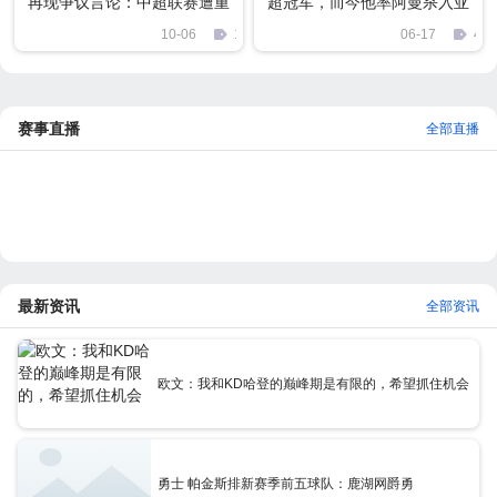
再现争议言论：中超联赛遭重
超冠军，而今他率阿曼杀入亚
创，球迷骂声一片
洲十二强
10-06
1523
06-17
401
赛事直播
全部直播
最新资讯
全部资讯
欧文：我和KD哈登的巅峰期是有限的，希望抓住机会
勇士 帕金斯排新赛季前五球队：鹿湖网爵勇