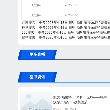
欧冠杯
2025-03-13
欧冠杯
2025-03-13
百度搜索：更多2026年4月5日 德甲 斯图加特vs多特蒙德
神马搜索：更多2026年4月5日 德甲 斯图加特vs多特蒙德
360搜索：更多2026年4月5日 德甲 斯图加特vs多特蒙德
搜狗搜索：更多2026年4月5日 德甲 斯图加特vs多特蒙德
更多直播
德甲资讯
凯文·福格特 （体育）足球——德甲
沃尔夫斯堡不敌美因茨
05-23
1521