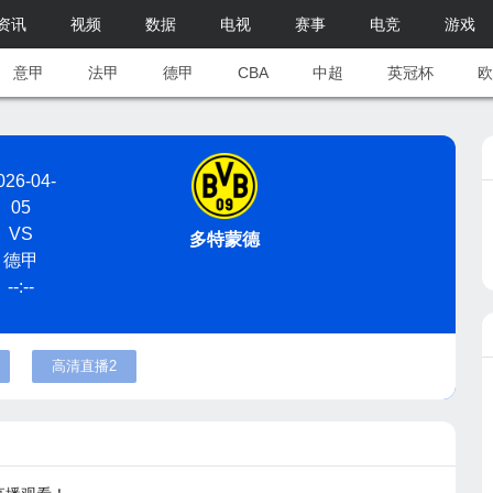
资讯
视频
数据
电视
赛事
电竞
游戏
意甲
法甲
德甲
CBA
中超
英冠杯
欧
026-04-
05
VS
多特蒙德
德甲
--:--
高清直播2