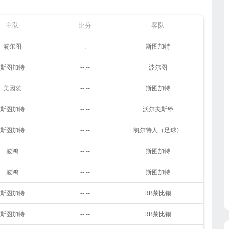
主队
比分
客队
波尔图
--:--
斯图加特
斯图加特
--:--
波尔图
美因茨
--:--
斯图加特
斯图加特
--:--
沃尔夫斯堡
斯图加特
--:--
凯尔特人（足球）
波鸿
--:--
斯图加特
波鸿
--:--
斯图加特
斯图加特
--:--
RB莱比锡
斯图加特
--:--
RB莱比锡