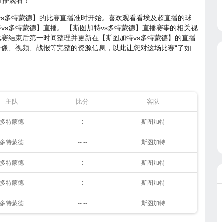
在线直播观看！
特vs多特蒙德】的比赛直播准时开始。喜欢观看看埃及超直播的球
s多特蒙德】直播。 【斯图加特vs多特蒙德】直播赛事的相关视
赛结束后第一时间整理并更新在【斯图加特vs多特蒙德】的直播
像、视频、战报等完整的资源信息，以此让您对这场比赛“了如
主队
比分
客队
多特蒙德
--:--
斯图加特
多特蒙德
--:--
斯图加特
多特蒙德
--:--
斯图加特
多特蒙德
--:--
斯图加特
多特蒙德
--:--
斯图加特