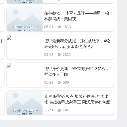
柏林赫塔 （体育）足球——德甲：柏
林赫塔战平美因茨
05-04
1513
剑
德甲最新积分战报：拜仁被绝平，4轮
狂丢8分，勒沃库森优势很大
03-02
2822
德甲身价更新：维尔茨涨至1.3亿欧，
拜仁多人下跌
05-29
586
克里斯蒂安·贝克 加盟利物浦6年零出
场 转战德甲成射手王 阿沃尼伊有何魔
力？
11-23
404