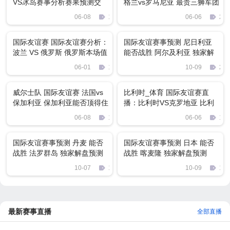
VS冰岛赛事分析赛果预测交
格兰vs罗马尼亚 最贵三狮军团
流！
能否碾压队手
06-08
1192
06-06
224
国际友谊赛 国际友谊赛分析：
国际友谊赛事预测 尼日利亚
波兰 VS 俄罗斯 俄罗斯本场值
能否战胜 阿尔及利亚 独家解
得期待
盘预测
06-01
1359
10-09
222
威尔士队 国际友谊赛 法国vs
比利时_体育 国际友谊赛直
保加利亚 保加利亚能否顶得住
播：比利时VS克罗地亚 比利
法国航母的火力
时值得看高一线
06-08
1574
06-06
182
国际友谊赛事预测 丹麦 能否
国际友谊赛事预测 日本 能否
战胜 法罗群岛 独家解盘预测
战胜 喀麦隆 独家解盘预测
10-07
1289
10-09
196
最新赛事直播
全部直播