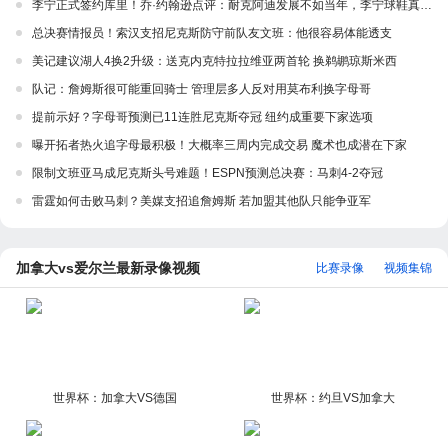
李宁正式签约库里！乔·约翰逊点评：耐克阿迪发展不如当年，李宁球鞋真的很好，签库里正是他们想做的事
总决赛情报员！索汉支招尼克斯防守前队友文班：他很容易体能透支
美记建议湖人4换2升级：送克内克特拉拉维亚两首轮 换鹈鹕琼斯米西
队记：詹姆斯很可能重回骑士 管理层多人反对用莫布利换字母哥
提前示好？字母哥预测已11连胜尼克斯夺冠 纽约成重要下家选项
曝开拓者热火追字母最积极！大概率三周内完成交易 魔术也成潜在下家
限制文班亚马成尼克斯头号难题！ESPN预测总决赛：马刺4-2夺冠
雷霆如何击败马刺？美媒支招追詹姆斯 若加盟其他队只能争亚军
加拿大vs爱尔兰最新录像视频
比赛录像
视频集锦
世界杯：加拿大VS德国
世界杯：约旦VS加拿大