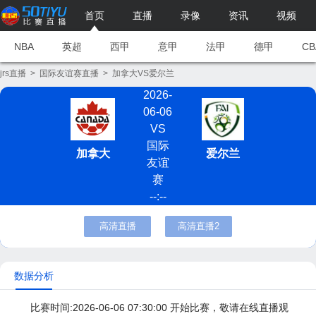
首页
直播
录像
资讯
视频
NBA
英超
西甲
意甲
法甲
德甲
CB
jrs直播
>
国际友谊赛直播
>
加拿大VS爱尔兰
2026-
06-06
VS
国际
加拿大
爱尔兰
友谊
赛
--:--
高清直播
高清直播2
数据分析
比赛时间:2026-06-06 07:30:00 开始比赛，敬请在线直播观