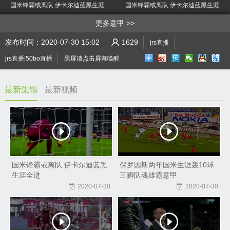
国米锋霸或离队 伊卡尔迪蓝黑生涯全进
国米锋霸或离队 伊卡尔迪蓝黑生涯全进
>
更多意甲
发布时间：2020-07-30 15:02
1629
jrs直播
jrs直播|50bo直播
黑屏请点击屏幕唤醒
最新集锦
最新视频
国米锋霸或离队 伊卡尔迪蓝黑
保罗因斯两年国米生涯轰10球
生涯全进
三狮队魂雄霸意甲
2020-07-30
2020-07-30