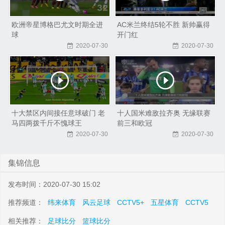
欧洲帝星博格巴尤文时期全进
AC米兰终结5轮不胜 新帅赢得
球
开门红
2020-07-30
2020-07-30
十大禁区内间接任意球破门 老
十人国米难敌拉齐奥 无缘联赛
马四两拨千斤不愧球王
前三和欧冠
2020-07-30
2020-07-30
集锦信息
发布时间：2020-07-30 15:02
推荐频道：
纬来体育
风云足球
CCTV5+
五星体育
CCTV5
相关推荐：
足球比分
篮球比分