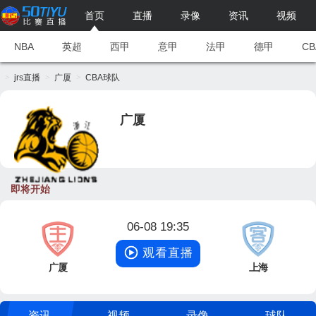
首页
直播
录像
资讯
视频
NBA
英超
西甲
意甲
法甲
德甲
CB
jrs直播
广厦
CBA球队
广厦
即将开始
06-08 19:35
观看直播
广厦
上海
资讯
视频
录像
球队