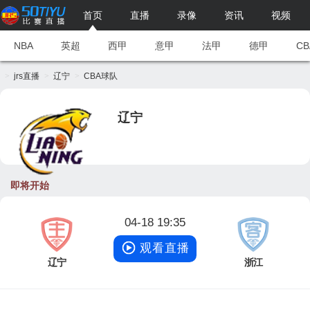
首页
直播
录像
资讯
视频
NBA
英超
西甲
意甲
法甲
德甲
CB
jrs直播
辽宁
CBA球队
辽宁
即将开始
04-18 19:35
观看直播
辽宁
浙江