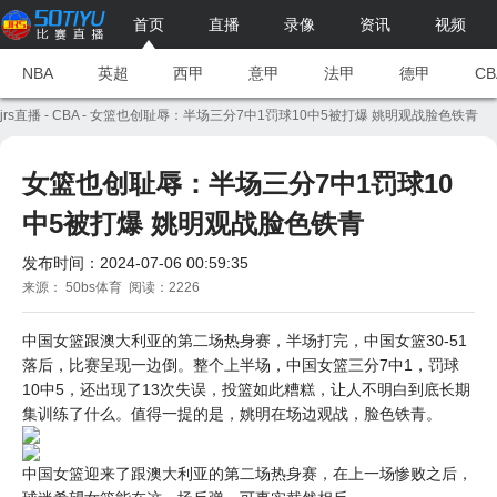
首页
直播
录像
资讯
视频
NBA
英超
西甲
意甲
法甲
德甲
CB
jrs直播
-
CBA
- 女篮也创耻辱：半场三分7中1罚球10中5被打爆 姚明观战脸色铁青
女篮也创耻辱：半场三分7中1罚球10
中5被打爆 姚明观战脸色铁青
发布时间：2024-07-06 00:59:35
来源： 50bs体育 阅读：2226
中国女篮跟澳大利亚的第二场热身赛，半场打完，中国女篮30-51
落后，比赛呈现一边倒。整个上半场，中国女篮三分7中1，罚球
10中5，还出现了13次失误，投篮如此糟糕，让人不明白到底长期
集训练了什么。值得一提的是，姚明在场边观战，脸色铁青。
中国女篮迎来了跟澳大利亚的第二场热身赛，在上一场惨败之后，