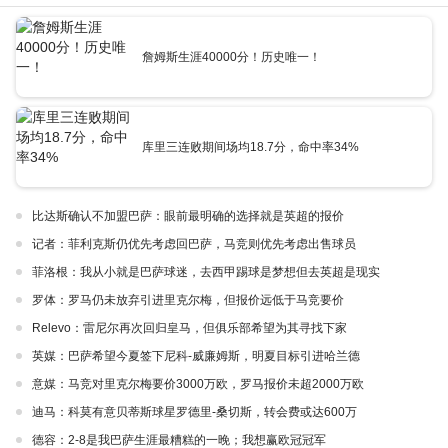
詹姆斯生涯40000分！历史唯一！
库里三连败期间场均18.7分，命中率34%
比达斯确认不加盟巴萨：眼前最明确的选择就是英超的报价
记者：菲利克斯仍优先考虑回巴萨，马竞则优先考虑出售球员
菲洛根：我从小就是巴萨球迷，去西甲踢球是梦想但去英超是现实
罗体：罗马仍未放弃引进里克尔梅，但报价远低于马竞要价
Relevo：雷尼尔再次回归皇马，但俱乐部希望为其寻找下家
英媒：巴萨希望今夏签下尼科-威廉姆斯，明夏目标引进哈兰德
意媒：马竞对里克尔梅要价3000万欧，罗马报价未超2000万欧
迪马：科莫有意贝蒂斯球星罗德里-桑切斯，转会费或达600万
德容：2-8是我巴萨生涯最糟糕的一晚；我想赢欧冠冠军