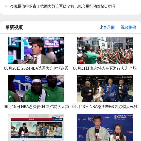
今晚最值得熬夜！德西大战谁晋级？姆巴佩会用行动致敬C罗吗
最新视频
比赛录像
视频集锦
06月28日 2024NBA选秀大会次轮选秀
06月21日 凯尔特人夺冠游行庆典 全场
完整版录像回放
录像回放
06月15日 NBA总决赛G4 凯尔特人vs独
06月13日 NBA总决赛G3 凯尔特人vs独
行侠 NBA录像回放
行侠 NBA录像回放