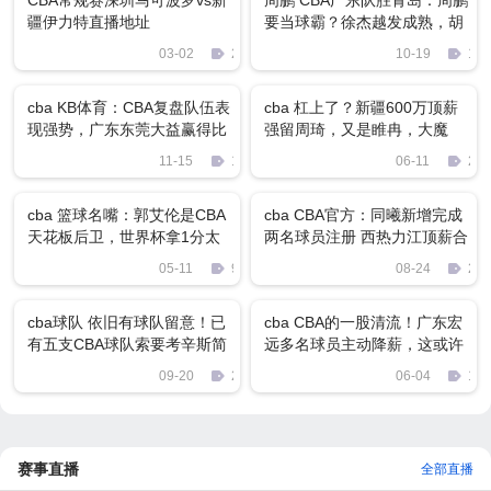
CBA常规赛深圳马可波罗vs新
周鹏 CBA广东队胜青岛：周鹏
疆伊力特直播地址
要当球霸？徐杰越发成熟，胡
明轩强势复苏
03-02
2012
10-19
166
cba KB体育：CBA复盘队伍表
cba 杠上了？新疆600万顶薪
现强势，广东东莞大益赢得比
强留周琦，又是睢冉，大魔
赛胜利
王：未完待续
11-15
1788
06-11
281
cba 篮球名嘴：郭艾伦是CBA
cba CBA官方：同曦新增完成
天花板后卫，世界杯拿1分太
两名球员注册 西热力江顶薪合
正常
同还剩2年
05-11
930
08-24
280
cba球队 依旧有球队留意！已
cba CBA的一股清流！广东宏
有五支CBA球队索要考辛斯简
远多名球员主动降薪，这或许
历，有望加盟联赛
是11冠王秘诀
09-20
2411
06-04
134
赛事直播
全部直播