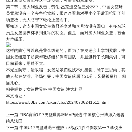
球迷希望女篮能在这一场反弹，可事实截然相反。
第二节，澳大利亚反击，劳伦-杰克逊空位三分不中，中国女篮球
员竟然没有一个去争抢篮板，眼睁睁看着对手小个子后卫抢到了前
场篮板，无人防守下轻松上篮命中。
要知道，这支中国女篮主将只差李梦和李月汝没有回归，有多名球
员是女篮
世界杯
拿到亚军的功臣。但是，面对澳大利亚女篮，被全
方位碾压。
这样的防守可以说是业余级别的，而为了在奥运会上拿到奖牌，中
国女篮组建了超豪华教练组和保障团队，并且进行了长期集训，可
目前看来，用处不大。
不光是防守，进攻端，女篮姑娘们也找不到感觉，除了王思雨，其
他人都在梦游。半场打完，中国女篮落后了21分，又是被吊打，相
当扎心。
相关标签：
女篮世界杯
中国女篮
澳大利亚
本文地址：
https://www.50bs.com/zixun/cba/20240706241511.html
上一篇:FIBA官宣U17男篮世界杯MVP候选 中国核心张博源入选曾
绝杀法国
下一篇:中国U17男篮遭遇三连败：5战仅1胜冲倒数第一？李悦洲