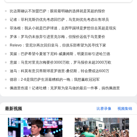
比达斯确认不加盟巴萨：眼前最明确的选择就是英超的报价
记者：菲利克斯仍优先考虑回巴萨，马竞则优先考虑出售球员
菲洛根：我从小就是巴萨球迷，去西甲踢球是梦想但去英超是现实
罗体：罗马仍未放弃引进里克尔梅，但报价远低于马竞要价
Relevo：雷尼尔再次回归皇马，但俱乐部希望为其寻找下家
英媒：巴萨希望今夏签下尼科-威廉姆斯，明夏目标引进哈兰德
意媒：马竞对里克尔梅要价3000万欧，罗马报价未超2000万欧
迪马：科莫有意贝蒂斯球星罗德里-桑切斯，转会费或达600万
德容：2-8是我巴萨生涯最糟糕的一晚；我想赢欧冠冠军
佩德里伤退！记者吐槽：克罗斯为皇马做的最后一件事，搞伤佩德里
最新视频
比赛录像
视频集锦