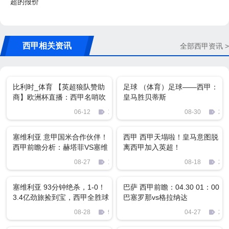
超的报价
西甲相关资讯
全部西甲资讯 >
比利时_体育 【英超狼队赞助
足球 （体育）足球——西甲：
商】欧洲杯直播：西甲名哨吹
皇马胜贝蒂斯
罚比利时VS俄罗斯比赛
06-12
1668
08-30
286
塞维利亚 意甲国米合作伙伴！
西甲 西甲天塌啦！皇马意图脱
西甲前瞻分析：赫塔菲VS塞维
离西甲加入英超！
利亚
08-27
1629
08-18
235
塞维利亚 93分钟绝杀，1-0！
巴萨 西甲前瞻：04.30 01：00
3.4亿劲旅捡到宝，西甲全胜球
巴塞罗那vs格拉纳达
队仅有2支
08-28
940
04-27
282