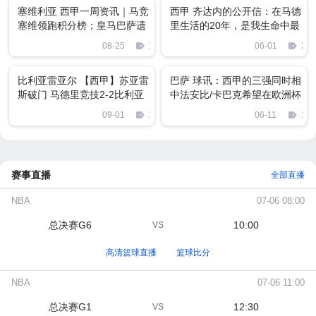
塞维利亚 西甲一周资讯｜马竞
西甲 齐达内的公开信：在马德
塞维领跑积分榜；皇马巴萨遗
里生活的20年，是我生命中最
憾获平局
美好的事情
08-25
1933
06-01
250
比利亚雷亚尔 【西甲】苏亚雷
巴萨 球讯：西甲的三强同时相
斯破门 马德里竞技2-2比利亚
中法安比/卡巴克希望在欧洲杯
雷亚尔
提升身价KTO
09-01
1093
06-11
180
赛事直播
全部直播
NBA
07-06 08:00
总决赛G6
10:00
VS
高清篮球直播
篮球比分
NBA
07-06 11:00
总决赛G1
12:30
VS