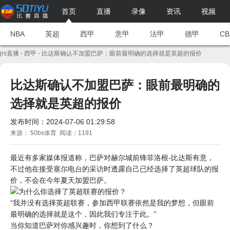
首页
直播
录像
资讯
视频
NBA
英超
西甲
意甲
法甲
德甲
CB
jrs直播
-
西甲
- 比达斯确认不加盟巴萨：眼前最明确的选择就是英超的报价
比达斯确认不加盟巴萨：眼前最明确的
选择就是英超的报价
发布时间：2024-07-06 01:29:58
来源： 50bs体育 阅读：1191
最近有多家媒体报道称，
巴萨
对赫尔城前锋菲洛根-比达斯有意，
不过他在接受塞尔电台的采访时透露自己已经选择了英超球队的报
价，不会在今年夏天加盟巴萨。
为什么你选择了英超联赛的报价？
“我并没有选择英超联赛，参加
西甲
联赛依然是我的梦想，但眼前
最明确的选择就是这个，因此我们专注于此。”
当你知道巴萨对你感兴趣时，你想到了什么？