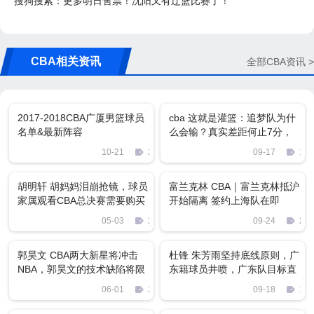
搜狗搜索：更多明日售票！沈阳又有辽篮比赛了！
CBA相关资讯
全部CBA资讯 >
2017-2018CBA广厦男篮球员
cba 这就是灌篮：追梦队为什
名单&最新阵容
么会输？真实差距何止7分，
别被误导了！
10-21
2054
09-17
105
胡明轩 胡妈妈泪崩抢镜，球员
富兰克林 CBA｜富兰克林抵沪
家属观看CBA总决赛需要购买
开始隔离 签约上海队在即
球票吗？
05-03
2167
09-24
222
郭昊文 CBA两大新星将冲击
杜锋 朱芳雨坚持底线原则，广
NBA，郭昊文的技术缺陷将限
东籍球员井喷，广东队目标直
制他的高度
指CBA神迹
06-01
2177
09-18
135