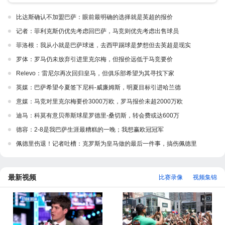
比达斯确认不加盟巴萨：眼前最明确的选择就是英超的报价
记者：菲利克斯仍优先考虑回巴萨，马竞则优先考虑出售球员
菲洛根：我从小就是巴萨球迷，去西甲踢球是梦想但去英超是现实
罗体：罗马仍未放弃引进里克尔梅，但报价远低于马竞要价
Relevo：雷尼尔再次回归皇马，但俱乐部希望为其寻找下家
英媒：巴萨希望今夏签下尼科-威廉姆斯，明夏目标引进哈兰德
意媒：马竞对里克尔梅要价3000万欧，罗马报价未超2000万欧
迪马：科莫有意贝蒂斯球星罗德里-桑切斯，转会费或达600万
德容：2-8是我巴萨生涯最糟糕的一晚；我想赢欧冠冠军
佩德里伤退！记者吐槽：克罗斯为皇马做的最后一件事，搞伤佩德里
最新视频
比赛录像
视频集锦