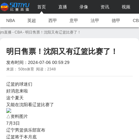
首页
直播
录像
资讯
视频
NBA
英超
西甲
意甲
法甲
德甲
CB
jrs直播
-
CBA
- 明日售票！沈阳又有辽篮比赛了！
明日售票！沈阳又有辽篮比赛了！
发布时间：2024-07-06 00:59:29
来源： 50bs体育 阅读：2348
辽篮的球迷们
好消息来啦
这个夏天
又能在沈阳看辽篮比赛了
△资料图片
7月3日
辽宁男篮俱乐部宣布
辽篮将于本月底