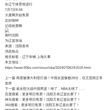
在辽宁体育馆进行
7月7日9:58
大麦网开始售票
定好闹钟
记得抢票啊
相约沈阳
为辽篮加油
来源：沈阳发布
消息热点
相关标签：
辽宁本钢
上海久事
本文地址：
https://www.50bs.com/zixun/cba/20240706241518.html
上一篇:再度被澳大利亚打崩！中国女篮惨败28分，仅王思雨正常
发挥
下一篇:崔永熙大战中国男篮！绝了，NBA太绝了……
百度搜索：更多明日售票！沈阳又有辽篮比赛了！
神马搜索：更多明日售票！沈阳又有辽篮比赛了！
360搜索：更多明日售票！沈阳又有辽篮比赛了！