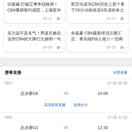
任骏威 打破辽粤争冠格局！
郭艾伦成为CBA历史上首个拿
CBA重磅签约成型，上海双补
下29分16助攻且0失误的本土
强剑指总冠军
球员
08-11
2053
10-22
386
实力远不及名气！男篮兵败后
余嘉豪 CBA最新球员注册汇
这些CBA的大牌们欠姚明一句
总：青岛续约6人签八一旧将
道歉
名宿之子升一队
09-09
84
08-18
450
赛事直播
全部直播
NBA
07-06 08:00
总决赛G6
10:00
VS
高清篮球直播
篮球比分
NBA
07-06 11:00
总决赛G1
12:30
VS