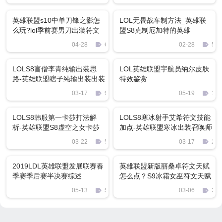
英雄联盟s10中单刀锋之影怎
LOL无畏战车制方法_英雄联
么玩?lol季前赛男刀出装符文
盟S8克制厄加特的英雄
天赋攻略
04-28
615
02-28
543
LOLS8盲僧李青纯输出装思
LOL英雄联盟宇航员纳尔皮肤
路-英雄联盟瞎子纯输出装出装
特效鉴赏
03-17
950
05-19
133
LOLS8韩服第一卡莎打法解
LOLS8寒冰射手艾希符文技能
析-英雄联盟S8虚空之女卡莎
加点-英雄联盟寒冰出装召唤师
出装符文推荐
技能推荐
03-22
575
03-17
281
2019LDL英雄联盟发展联赛春
英雄联盟新版丽桑卓符文天赋
季赛季后赛半决赛综述
怎么点？S9冰霜女巫符文天赋
全面解析
05-13
55
03-06
266