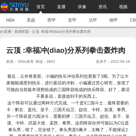
首页
直播
录像
资讯
视频
NBA
英超
西甲
意甲
法甲
德甲
CB
jrs直播
-
英雄联盟
- 云顶 :幸福冲(diao)分系列拳击轰炸肉
云顶 :幸福冲(diao)分系列拳击轰炸肉
来源： 50bo体育 阅读：2663
发表于：2022-06-18
最近，云井将更新。小编的快乐冲动系列也更新了3期。为了让大
家都能感受到快乐，进行最后的冲刺，小编通过苦心研究，发现了
可能由当前版本强势组成的三国阵容组成的快乐阵容。好了，废话
不要多说，直接放到干的东西上。
这个阵容可以通过两种方式完成。一个是9三国斗士，最终需要的
卡：豹女、盖伦、皇子、三国天仙卫、赵信、卡特、皇溪、拳男。
另一个阵容是六国决斗，需要的牌：三国天仙卫、赵信、皇子、皇
溪、卡特、武器大使、孟胜、拳男。这些阵容伙伴可能以为C位是
拳头男，错了，完全错了。拳头男是5佩卡，太晚了，不能保证2