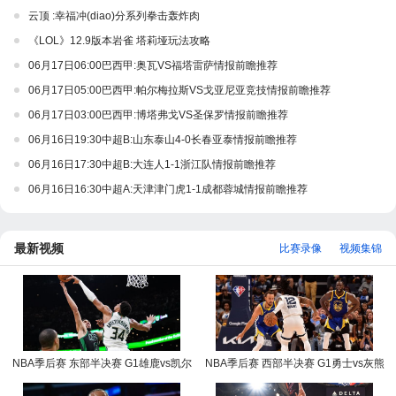
云顶 :幸福冲(diao)分系列拳击轰炸肉
《LOL》12.9版本岩雀 塔莉垭玩法攻略
06月17日06:00巴西甲:奥瓦VS福塔雷萨情报前瞻推荐
06月17日05:00巴西甲:帕尔梅拉斯VS戈亚尼亚竞技情报前瞻推荐
06月17日03:00巴西甲:博塔弗戈VS圣保罗情报前瞻推荐
06月16日19:30中超B:山东泰山4-0长春亚泰情报前瞻推荐
06月16日17:30中超B:大连人1-1浙江队情报前瞻推荐
06月16日16:30中超A:天津津门虎1-1成都蓉城情报前瞻推荐
最新视频
比赛录像
视频集锦
NBA季后赛 东部半决赛 G1雄鹿vs凯尔
NBA季后赛 西部半决赛 G1勇士vs灰熊
特人全场录像回放
全场录像回放