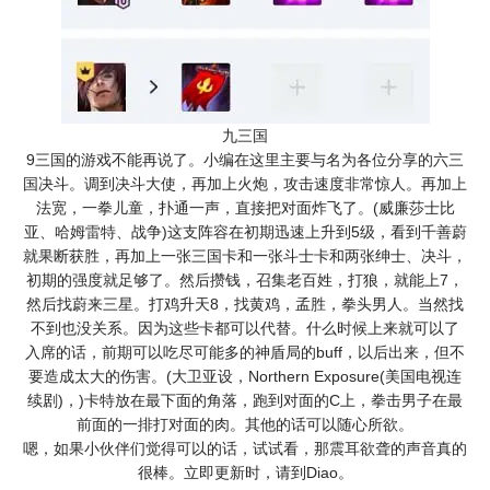
九三国
9三国的游戏不能再说了。小编在这里主要与名为各位分享的六三
国决斗。调到决斗大使，再加上火炮，攻击速度非常惊人。再加上
法宽，一拳儿童，扑通一声，直接把对面炸飞了。(威廉莎士比
亚、哈姆雷特、战争)这支阵容在初期迅速上升到5级，看到千善蔚
就果断获胜，再加上一张三国卡和一张斗士卡和两张绅士、决斗，
初期的强度就足够了。然后攒钱，召集老百姓，打狼，就能上7，
然后找蔚来三星。打鸡升天8，找黄鸡，孟胜，拳头男人。当然找
不到也没关系。因为这些卡都可以代替。什么时候上来就可以了
入席的话，前期可以吃尽可能多的神盾局的buff，以后出来，但不
要造成太大的伤害。(大卫亚设，Northern Exposure(美国电视连
续剧)，)卡特放在最下面的角落，跑到对面的C上，拳击男子在最
前面的一排打对面的肉。其他的话可以随心所欲。
嗯，如果小伙伴们觉得可以的话，试试看，那震耳欲聋的声音真的
很棒。立即更新时，请到Diao。