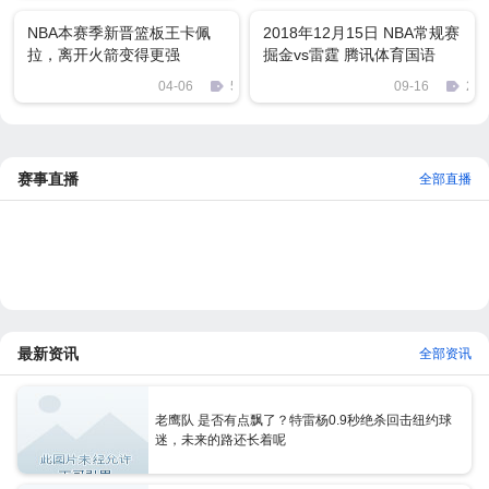
NBA本赛季新晋篮板王卡佩
2018年12月15日 NBA常规赛
拉，离开火箭变得更强
掘金vs雷霆 腾讯体育国语
720P MKV 4G 比赛下载
04-06
514
09-16
217
赛事直播
全部直播
最新资讯
全部资讯
老鹰队 是否有点飘了？特雷杨0.9秒绝杀回击纽约球
迷，未来的路还长着呢