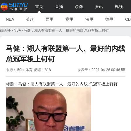
首页
直播
录像
资讯
视频
NBA
英超
西甲
意甲
法甲
德甲
CB
jrs直播
-
NBA
- 马健：湖人有联盟第一人、最好的内线 总冠军板上钉钉
马健：湖人有联盟第一人、最好的内线
总冠军板上钉钉
来源： 50bo体育 阅读：818
发表于：2021-04-26 00:46:55
标题：马健：
湖人
有联盟第一人、最好的内线 总冠军板上钉钉