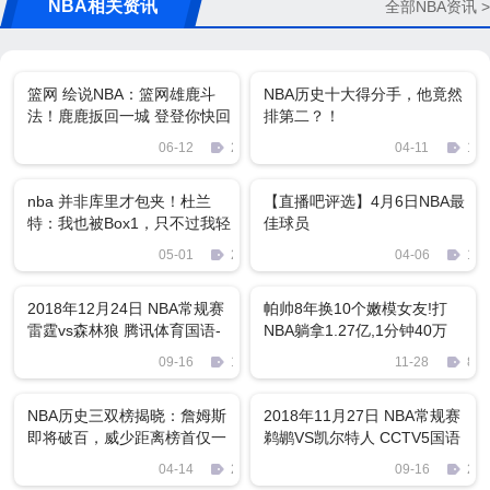
NBA相关资讯
全部NBA资讯 >
篮网 绘说NBA：篮网雄鹿斗
NBA历史十大得分手，他竟然
法！鹿鹿扳回一城 登登你快回
排第二？！
来
06-12
2796
04-11
146
nba 并非库里才包夹！杜兰
【直播吧评选】4月6日NBA最
特：我也被Box1，只不过我轻
佳球员
松瓦解！
05-01
2689
04-06
199
2018年12月24日 NBA常规赛
帕帅8年换10个嫩模女友!打
雷霆vs森林狼 腾讯体育国语-
NBA躺拿1.27亿,1分钟40万
王猛+沈知渝 720P MKV 4G
09-16
1667
11-28
895
网盘下载
NBA历史三双榜揭晓：詹姆斯
2018年11月27日 NBA常规赛
即将破百，威少距离榜首仅一
鹈鹕VS凯尔特人 CCTV5国语
步之遥！
720P MKV 3G 比赛下载
04-14
2244
09-16
203