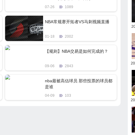
07-26
1089
NBA常规赛开拓者VS马刺视频直播
2
01-18
2002
8
【规则】NBA交易是如何完成的？
2
09-06
2843
nba最被高估球员 那些投票的球员都
是谁
04-09
103
2