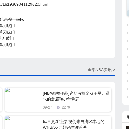
nba/1619369341129620.html
结果被一拳ko
单刀破门
单刀破门
单刀破门
单刀破门
全部NBA资讯 >
[NBA画师作品]这期有掘金双子星、霸
气的詹眉和少年希罗..
09-27
2270
库里更新社媒 祝贺来自湾区本地的
WNBA状元迎来生涯首秀