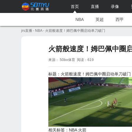
首页
直播
录像
NBA
英超
西甲
jrs直播
-
NBA
- 火箭般速度！姆巴佩中圈启动单刀破门
火箭般速度！姆巴佩中圈
来源： 50bo体育 阅读：619
标题：
火箭
般速度！姆巴佩中圈启动单刀破门
相关标签：
NBA
火箭