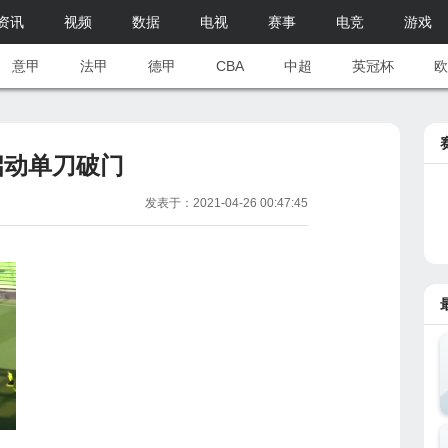
资讯
视频
数据
电视
赛事
电竞
游戏
意甲
法甲
德甲
CBA
中超
英冠杯
欧
启动单刀破门
发表于：2021-04-26 00:47:45