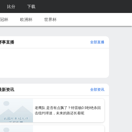
比分
下载
冠杯
欧洲杯
世界杯
赛事直播
全部直播
最新资讯
全部资讯
老鹰队 是否有点飘了？特雷杨0.9秒绝杀回
击纽约球迷，未来的路还长着呢