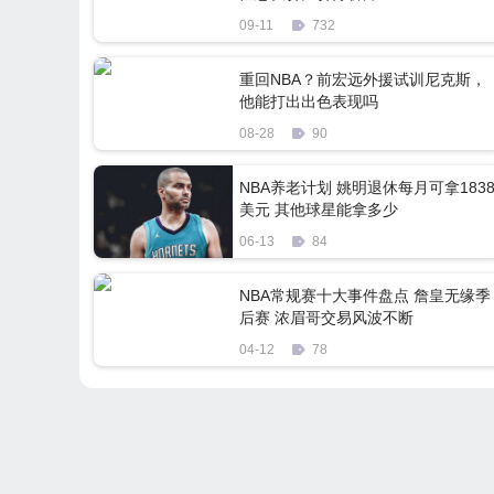
09-11
732
重回NBA？前宏远外援试训尼克斯，
他能打出出色表现吗
08-28
90
NBA养老计划 姚明退休每月可拿183
美元 其他球星能拿多少
06-13
84
NBA常规赛十大事件盘点 詹皇无缘季
后赛 浓眉哥交易风波不断
04-12
78