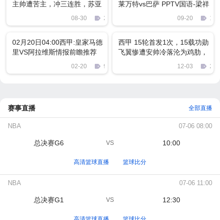
主帅遭苦主，冲三连胜，苏亚
莱万特vs巴萨 PPTV国语-梁祥
雷斯首发
宇+李欣 720P 3G 比赛下载
08-30
2322
09-20
124
02月20日04:00西甲:皇家马德
西甲 15轮首发1次，15载功勋
里VS阿拉维斯情报前瞻推荐
飞翼惨遭安帅冷落沦为鸡肋，
冬窗恐遭皇马清洗
02-20
965
12-03
245
赛事直播
全部直播
NBA
07-06 08:00
总决赛G6
10:00
VS
高清篮球直播
篮球比分
NBA
07-06 11:00
总决赛G1
12:30
VS
高清篮球直播
篮球比分