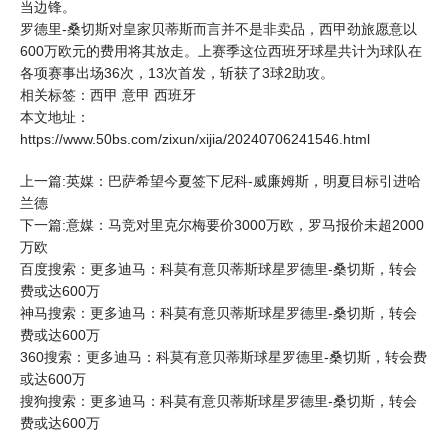
当边锋。
罗德里-桑切斯对皇家贝蒂斯而言并不是非卖品，西甲劲旅愿意以
600万欧元的费用将其放走。上赛季这位西班牙球星共计为球队在
各项赛事出场36次，13次首发，斩获了3球2助攻。
相关标签：
西甲
意甲
西班牙
本文地址：
https://www.50bs.com/zixun/xijia/20240706241546.html
上一篇:英媒：巴萨希望今夏签下尼科-威廉姆斯，明夏目标引进哈
兰德
下一篇:意媒：马竞对里克尔梅要价3000万欧，罗马报价未超2000
万欧
百度搜索：更多迪马：科莫有意贝蒂斯球星罗德里-桑切斯，转会
费或达600万
神马搜索：更多迪马：科莫有意贝蒂斯球星罗德里-桑切斯，转会
费或达600万
360搜索：更多迪马：科莫有意贝蒂斯球星罗德里-桑切斯，转会费
或达600万
搜狗搜索：更多迪马：科莫有意贝蒂斯球星罗德里-桑切斯，转会
费或达600万