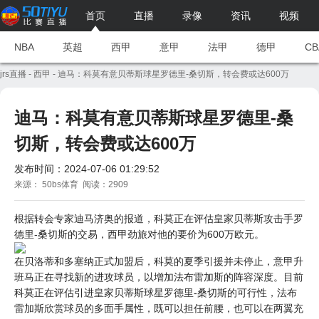
首页
直播
录像
资讯
视频
NBA
英超
西甲
意甲
法甲
德甲
CB
jrs直播
-
西甲
- 迪马：科莫有意贝蒂斯球星罗德里-桑切斯，转会费或达600万
迪马：科莫有意贝蒂斯球星罗德里-桑
切斯，转会费或达600万
发布时间：2024-07-06 01:29:52
来源： 50bs体育 阅读：2909
根据转会专家迪马济奥的报道，科莫正在评估皇家贝蒂斯攻击手罗
德里-桑切斯的交易，
西甲
劲旅对他的要价为600万欧元。
在贝洛蒂和多塞纳正式加盟后，科莫的夏季引援并未停止，
意甲
升
班马正在寻找新的进攻球员，以增加法布雷加斯的阵容深度。目前
科莫正在评估引进皇家贝蒂斯球星罗德里-桑切斯的可行性，法布
雷加斯欣赏球员的多面手属性，既可以担任前腰，也可以在两翼充