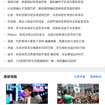
谢林汉姆：新援最好有英超经验，德利赫特不应成为曼联首选
比达斯确认不加盟巴萨：眼前最明确的选择就是英超的报价
记者：菲利克斯仍优先考虑回巴萨，马竞则优先考虑出售球员
菲洛根：我从小就是巴萨球迷，去西甲踢球是梦想但去英超是现实
罗体：罗马仍未放弃引进里克尔梅，但报价远低于马竞要价
Relevo：雷尼尔再次回归皇马，但俱乐部希望为其寻找下家
英媒：巴萨希望今夏签下尼科-威廉姆斯，明夏目标引进哈兰德
意媒：马竞对里克尔梅要价3000万欧，罗马报价未超2000万欧
迪马：科莫有意贝蒂斯球星罗德里-桑切斯，转会费或达600万
德容：2-8是我巴萨生涯最糟糕的一晚；我想赢欧冠冠军
最新视频
比赛录像
视频集锦