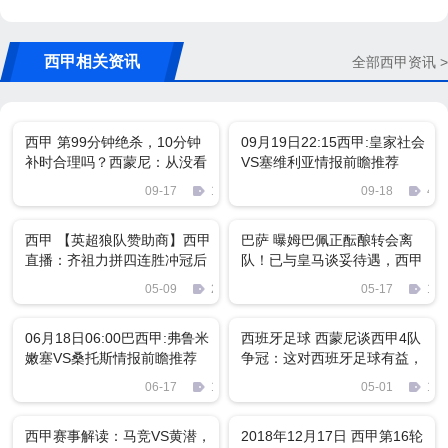
西甲相关资讯
全部西甲资讯 >
西甲 第99分钟绝杀，10分钟
09月19日22:15西甲:皇家社会
补时合理吗？西蒙尼：从没看
VS塞维利亚情报前瞻推荐
过那么长的补时
09-17
1503
09-18
487
西甲 【英超狼队赞助商】西甲
巴萨 曝姆巴佩正酝酿转会离
直播：齐祖力拼四连胜冲冠后
队！已与皇马谈妥待遇，西甲
防无奈迎残阵
这回真要变天了？
05-09
2857
05-17
190
06月18日06:00巴西甲:弗鲁米
西班牙足球 西蒙尼谈西甲4队
嫩塞VS桑托斯情报前瞻推荐
争冠：这对西班牙足球有益，
马竞专注自身即可
06-17
157
05-01
128
西甲赛事解读：马竞VS黄潜，
2018年12月17日 西甲第16轮