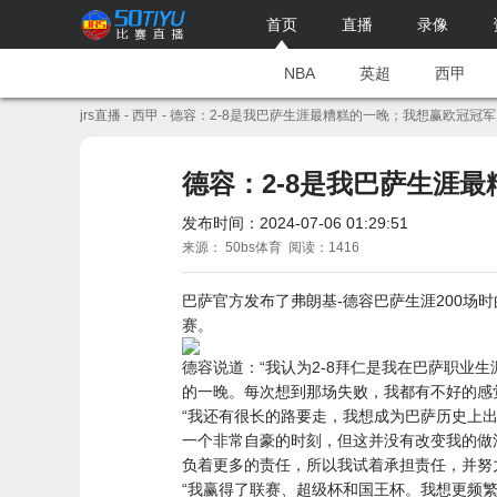
首页
直播
录像
NBA
英超
西甲
jrs直播
-
西甲
- 德容：2-8是我巴萨生涯最糟糕的一晚；我想赢欧冠冠军
德容：2-8是我巴萨生涯
发布时间：2024-07-06 01:29:51
来源： 50bs体育 阅读：1416
巴萨
官方发布了弗朗基-德容巴萨生涯200场
赛。
德容说道：“我认为2-8
拜仁
是我在巴萨职业生
的一晚。每次想到那场失败，我都有不好的感
“我还有很长的路要走，我想成为巴萨历史上
一个非常自豪的时刻，但这并没有改变我的做
负着更多的责任，所以我试着承担责任，并努
“我赢得了联赛、超级杯和国王杯。我想更频