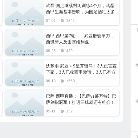
武磊 国足继续封闭训练4个月，武磊
西甲生涯基本告吹，为国足牺牲太多
07-01
1341
西甲 西甲第7轮——武磊磨砺单刀，
西班牙人反击塞维利亚
09-25
489
沈梦雨 武磊＋9星齐留洋！3人已官宣
下家，3人已收西甲邀请，3人已有方
向
08-18
1568
巴萨 西甲直播：【巴萨vs莱万特】巴
萨剑指冠军！打进三球就还有机会！
05-11
152