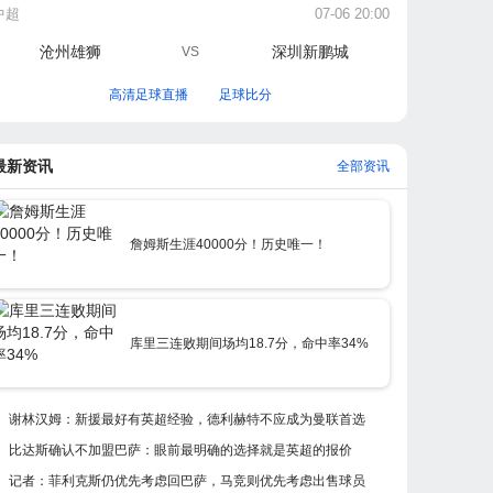
中超
07-06 20:00
沧州雄狮
深圳新鹏城
VS
高清足球直播
足球比分
最新资讯
全部资讯
詹姆斯生涯40000分！历史唯一！
库里三连败期间场均18.7分，命中率34%
谢林汉姆：新援最好有英超经验，德利赫特不应成为曼联首选
比达斯确认不加盟巴萨：眼前最明确的选择就是英超的报价
记者：菲利克斯仍优先考虑回巴萨，马竞则优先考虑出售球员