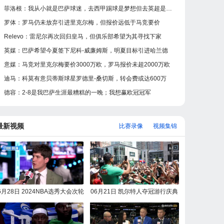
菲洛根：我从小就是巴萨球迷，去西甲踢球是梦想但去英超是现实
罗体：罗马仍未放弃引进里克尔梅，但报价远低于马竞要价
Relevo：雷尼尔再次回归皇马，但俱乐部希望为其寻找下家
英媒：巴萨希望今夏签下尼科-威廉姆斯，明夏目标引进哈兰德
意媒：马竞对里克尔梅要价3000万欧，罗马报价未超2000万欧
迪马：科莫有意贝蒂斯球星罗德里-桑切斯，转会费或达600万
德容：2-8是我巴萨生涯最糟糕的一晚；我想赢欧冠冠军
最新视频
比赛录像
视频集锦
6月28日 2024NBA选秀大会次轮
06月21日 凯尔特人夺冠游行庆典
选秀 完整版录像回放
全场录像回放