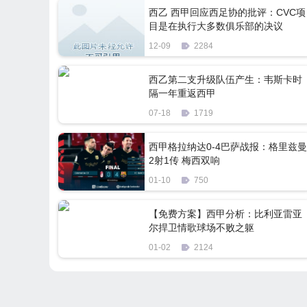
西乙 西甲回应西足协的批评：CVC项
目是在执行大多数俱乐部的决议
12-09
2284
西乙第二支升级队伍产生：韦斯卡时
隔一年重返西甲
07-18
1719
西甲格拉纳达0-4巴萨战报：格里兹曼
2射1传 梅西双响
01-10
750
【免费方案】西甲分析：比利亚雷亚
尔捍卫情歌球场不败之躯
01-02
2124