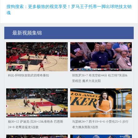
搜狗搜索：更多极致的视觉享受！罗马王子托蒂一脚出球绝技太销
魂
最新视频集锦
科比-怀特快攻助武切维奇暴扣
班凯罗26+7 布克空砍44分 杜兰特7失误&
里程悲 魔术力克太阳
杨30+12 萨迪克-贝26+13&准绝杀 巴恩斯
马瑟林24+7 西卡19+6+6 小贾伦25+5 步行
24+8 老鹰送猛龙5连败
者力擒灰熊取3连胜