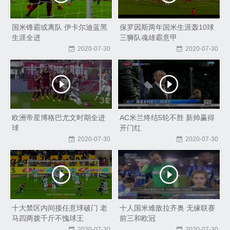
国米锋霸或离队 伊卡尔迪蓝黑
保罗因斯两年国米生涯轰10球
生涯全进
三狮队魂雄霸意甲
2020-07-30
2020-07-30
欧洲帝星博格巴尤文时期全进
AC米兰终结5轮不胜 新帅赢得
球
开门红
2020-07-30
2020-07-30
十大禁区内间接任意球破门 老
十人国米难敌拉齐奥 无缘联赛
马四两拨千斤不愧球王
前三和欧冠
2020-07-30
2020-07-30