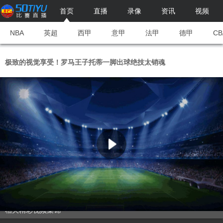
首页
直播
录像
资讯
视频
NBA
英超
西甲
意甲
法甲
德甲
CB
极致的视觉享受！罗马王子托蒂一脚出球绝技太销魂
相关精彩视频集锦