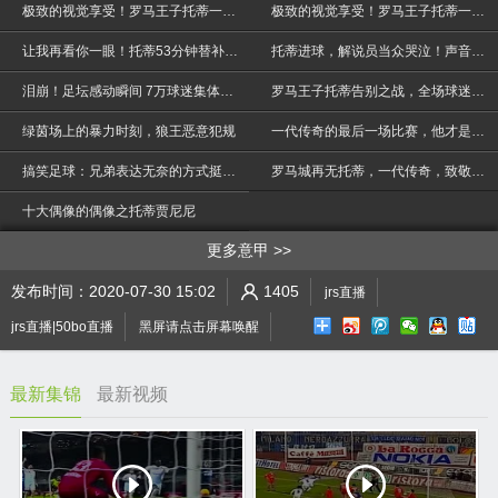
极致的视觉享受！罗马王子托蒂一脚出球绝技太销魂
极致的视觉享受！罗马王子托蒂一脚出球绝技太销魂
让我再看你一眼！托蒂53分钟替补萨拉赫出场 观众快哭了
托蒂进球，解说员当众哭泣！声音巨大抑制不住！
泪崩！足坛感动瞬间 7万球迷集体痛哭只为送别一代传奇托蒂
罗马王子托蒂告别之战，全场球迷已经泪崩
绿茵场上的暴力时刻，狼王恶意犯规
一代传奇的最后一场比赛，他才是整个意大利足坛的灵魂！
>
搞笑足球：兄弟表达无奈的方式挺有趣，侧卧在场地，真会玩
罗马城再无托蒂，一代传奇，致敬罗马王子《讲不出再见》
十大偶像的偶像之托蒂贾尼尼
更多意甲
发布时间：2020-07-30 15:02
1405
jrs直播
jrs直播|50bo直播
黑屏请点击屏幕唤醒
最新集锦
最新视频