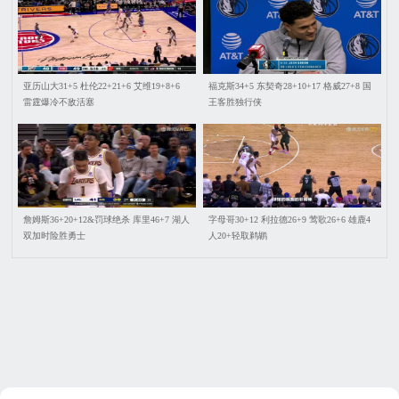
亚历山大31+5 杜伦22+21+6 艾维19+8+6
福克斯34+5 东契奇28+10+17 格威27+8 国
雷霆爆冷不敌活塞
王客胜独行侠
詹姆斯36+20+12&罚球绝杀 库里46+7 湖人
字母哥30+12 利拉德26+9 莺歌26+6 雄鹿4
双加时险胜勇士
人20+轻取鹈鹕