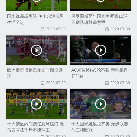
国米锋霸或离队 伊卡尔迪蓝黑
保罗因斯两年国米生涯轰10球
生涯全进
三狮队魂雄霸意甲
2020-07-30
2020-07-30
欧洲帝星博格巴尤文时期全进
AC米兰终结5轮不胜 新帅赢得
球
开门红
2020-07-30
2020-07-30
十大禁区内间接任意球破门 老
十人国米难敌拉齐奥 无缘联赛
马四两拨千斤不愧球王
前三和欧冠
2020-07-30
2020-07-30