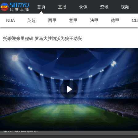
首页
直播
录像
资讯
视频
NBA
英超
西甲
意甲
法甲
德甲
CB
托蒂迎来里程碑 罗马大胜切沃为狼王助兴
相关精彩视频集锦