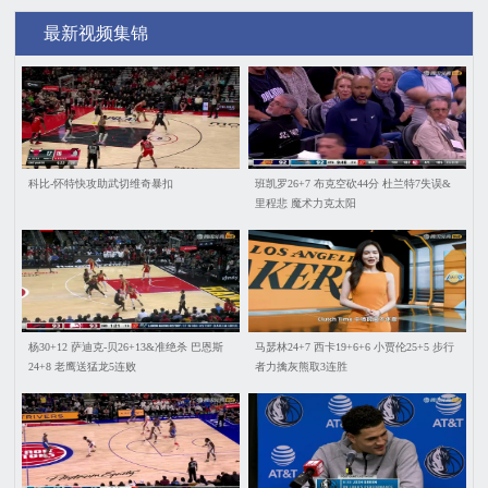
最新视频集锦
科比-怀特快攻助武切维奇暴扣
班凯罗26+7 布克空砍44分 杜兰特7失误&
里程悲 魔术力克太阳
杨30+12 萨迪克-贝26+13&准绝杀 巴恩斯
马瑟林24+7 西卡19+6+6 小贾伦25+5 步行
24+8 老鹰送猛龙5连败
者力擒灰熊取3连胜