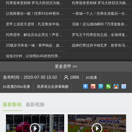
托蒂迎来里程碑 罗马大胜切沃为狼王助兴
托蒂迎来里程碑 罗马大胜切沃为狼王助兴
让我再看你一眼！托蒂53分钟替补萨拉赫出场 观众快哭了
一座城一个人！托蒂生涯最后一分钟！这就是为什么我们热爱足球！
意甲上演逆天进球，扎尼奥洛半场奔袭破门神似卡卡！
泪崩！足坛感动瞬间 7万球迷集体痛哭只为送别一代传奇托蒂
托蒂进球，解说员当众哭泣！声音巨大抑制不住！
罗马王子托蒂告别之战，全场球迷已经泪崩
>
25载岁月终老一城：掌声响起，故人远去
战神巴蒂过掉卡纳瓦罗，射穿布冯把守的大门 为罗马赢下意甲冠军
短短3分钟，让你明白40岁的托蒂为什么受人尊敬！
更多意甲
发布时间：2020-07-30 15:02
1886
jrs直播
jrs直播|50bo直播
黑屏请点击屏幕唤醒
最新集锦
最新视频