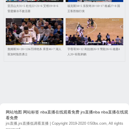
亚历山大31+5 杜伦22+21+6 艾维19+8+6
福克斯34+5 东契奇28+10+17 格威27+8 国
雷霆爆冷不敌活塞
王客胜独行侠
詹姆斯36+20+12&罚球绝杀 库里46+7 湖人
字母哥30+12 利拉德26+9 莺歌26+6 雄鹿4
双加时险胜勇士
人20+轻取鹈鹕
网站地图
网站标签
nba直播在线观看免费
jrs直播nba
nba直播在线观
看免费
jrs直播,jrs直播低调看直播
| Copyright 2019-2020 ©50bs.com, All rights