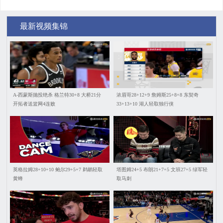
最新视频集锦
A-西蒙斯抛投绝杀 格兰特30+8 大桥21分
浓眉哥28+12+9 詹姆斯25+8+8 东契奇
开拓者送篮网4连败
33+13+10 湖人轻取独行侠
英格拉姆28+10+10 鲍尔29+5+7 鹈鹕轻取
塔图姆24+5 布朗21+7+5 文班27+5 绿军轻
黄蜂
取马刺