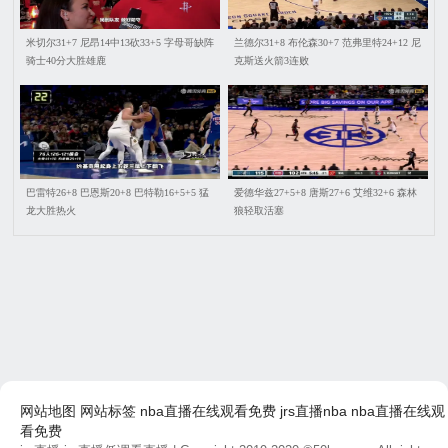
米切尔31+7 尼昂14中13砍33+5 字母哥缺阵
兰德尔31+8 布伦森30+7 范弗里特24+12 尼
骑士40分大胜雄鹿
克斯送火箭3连败
巴雷特26+8 巴恩斯20+8 巴特勒16+5+5 猛
爱德华兹27+5+8 唐斯27+6 艾维32+6 森林
龙大胜热火
狼轻取活塞
网站地图
网站标签
nba直播在线观看免费
jrs直播nba
nba直播在线观
看免费