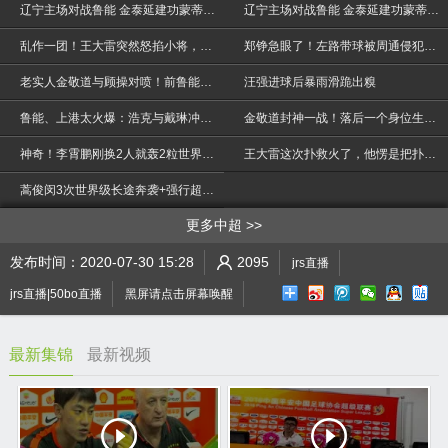
辽宁主场对战鲁能 金泰延建功蒙蒂略点球破门
辽宁主场对战鲁能 金泰延建功蒙蒂略点球破门
乱作一团！王大雷突然怒掐小将，外援追着戴琳想揍他
郑铮急眼了！左路带球被周通侵犯彻底激怒泰达队长过来帮忙
老实人金敬道与顾操对喷！前鲁能大佬出来震住了场面，超精彩！
汪强进球后暴雨滑跪出糗
鲁能、上港太火爆：浩克与戴琳冲突！王大雷：裁判没事、我来搞定
金敬道封神一战！落后一个身位生吃对手！太震撼了
>
神奇！李霄鹏刚换2人就轰2粒世界波，刘彬彬折射太诡异
王大雷这次扑救火了，他愣是把扑救玩出了扣篮的感觉！
蒿俊闵3次世界级长途奔袭+强行超车，国足中真的很罕见
更多中超
发布时间：2020-07-30 15:28
2095
jrs直播
jrs直播|50bo直播
黑屏请点击屏幕唤醒
最新集锦
最新视频