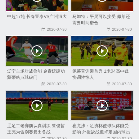
中超17轮 长春亚泰VS广州恒大
马加特：平局可以接受 佩莱还
需要时间磨合
2020-07-30
2020-07-30
辽宁主场对战鲁能 金泰延建功
佩莱苦训迎首秀 1米94高中锋
蒙蒂略点球破门
协调性惊人
2020-07-30
2020-07-30
辽足二老赛前认真训练 肇俊哲
崔龙洙：足协杯使球队体能受
王亮为告别赛复出备战
影响 外援缺战但肯定国内球员
表现
2020-07-30
2020-07-30