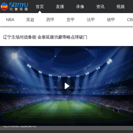
首页
直播
录像
资讯
视频
NBA
英超
西甲
意甲
法甲
德甲
CB
辽宁主场对战鲁能 金泰延建功蒙蒂略点球破门
相关精彩视频集锦