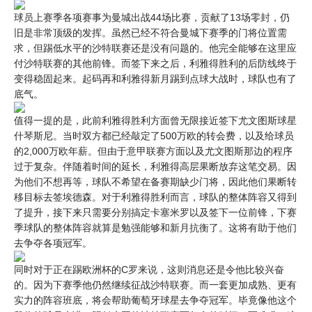
球员上赛季各项赛事为曼城出战44场比赛，贡献了13场零封，仍
旧是非常顶级的发挥。虽然已经不符合曼城下赛季的门将位置需
求，但踢低水平的沙特联赛还是没有问题的。他完全能够在这里应
付沙特联赛的其他前锋。而签下来之后，利雅得胜利的后防线终于
变得稳固起来。起码再和利雅得新月踢到点球大战时，球队也有了
底气。
值得一提的是，此前利雅得胜利方面曾无限接近签下
尤文图斯
球星
什琴斯尼。当时双方都已经敲定了500万欧的转会费，以及给球员
的2,000万欧年薪。但由于
意甲
联赛方面以及尤文图斯那边的程序
过于复杂。伴随着时间的延长，利雅得高层果断放弃这笔交易。因
为他们不想再等，球队不希望在备赛期缺少门将，因此他们果断转
移目标去签埃德森。对于利雅得胜利而言，球队的整体阵容又得到
了提升，接下来只需要分别搞定卡塞米罗以及签下一位前锋，下赛
季球队的整体阵容就算是勉强能够和新月抗衡了。这将有助于他们
去争夺各项冠军。
同时对于正在踢欧洲杯的C罗来说，这则消息还是令他比较兴奋
的。因为下赛季他仍然继续征战沙特联赛。而一套更加成熟、更有
实力的阵容班底，将会帮助葡萄牙球星去争夺冠军。毕竟像他这个