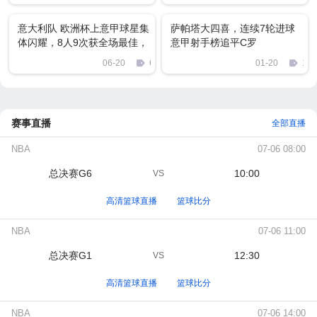
意大利队 欧洲杯上意甲球星集
萨帕塔大四喜，连续7轮进球
体闪耀，8人9次获全场最佳，
意甲射手榜追平C罗
爱神最令人钦佩
06-20
634
01-20
12
赛事直播
全部直播
NBA
07-06 08:00
总决赛G6
10:00
VS
高清篮球直播
篮球比分
NBA
07-06 11:00
总决赛G1
12:30
VS
高清篮球直播
篮球比分
NBA
07-06 14:00