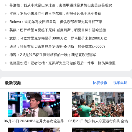
菲洛根：我从小就是巴萨球迷，去西甲踢球是梦想但去英超是现实
罗体：罗马仍未放弃引进里克尔梅，但报价远低于马竞要价
Relevo：雷尼尔再次回归皇马，但俱乐部希望为其寻找下家
英媒：巴萨希望今夏签下尼科-威廉姆斯，明夏目标引进哈兰德
意媒：马竞对里克尔梅要价3000万欧，罗马报价未超2000万欧
迪马：科莫有意贝蒂斯球星罗德里-桑切斯，转会费或达600万
德容：2-8是我巴萨生涯最糟糕的一晚；我想赢欧冠冠军
佩德里伤退！记者吐槽：克罗斯为皇马做的最后一件事，搞伤佩德里
最新视频
比赛录像
视频集锦
06月28日 2024NBA选秀大会次轮选秀
06月21日 凯尔特人夺冠游行庆典 全场
完整版录像回放
录像回放