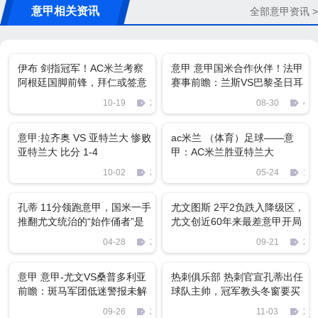
意甲相关资讯
全部意甲资讯 >
伊布 剑指冠军！AC米兰考察
意甲 意甲国米合作伙伴！法甲
阿根廷国脚前锋，拜仁或签意
赛事前瞻：兰斯VS巴黎圣日耳
甲顶级中锋
曼
10-19
2321
08-30
438
意甲:拉齐奥 VS 亚特兰大 惨败
ac米兰 （体育）足球——意
亚特兰大 比分 1-4
甲：AC米兰胜亚特兰大
10-02
2556
05-24
165
孔蒂 11分领跑意甲，国米一手
尤文图斯 2平2负跌入降级区，
推翻尤文统治的“始作俑者”是
尤文创近60年来最差意甲开局
孔蒂？
04-28
2387
09-21
269
意甲 意甲-尤文VS桑普多利亚
热刺俱乐部 热刺官宣孔蒂出任
前瞻：斑马军团低迷警报未解
球队主帅，冠军教头冬窗要买
除 捍卫主场冲击连胜
3-4名意甲球星
09-26
2348
11-03
267