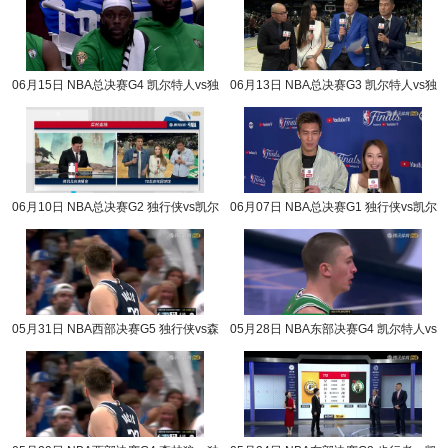
06月15日 NBA总决赛G4 凯尔特人vs独
06月13日 NBA总决赛G3 凯尔特人vs独
行侠 NBA录像回放
行侠 NBA录像回放
06月10日 NBA总决赛G2 独行侠vs凯尔
06月07日 NBA总决赛G1 独行侠vs凯尔
特人 NBA录像回放
特人 NBA录像回放
05月31日 NBA西部决赛G5 独行侠vs森
05月28日 NBA东部决赛G4 凯尔特人vs
林狼 NBA录像回放
步行者 NBA录像回放