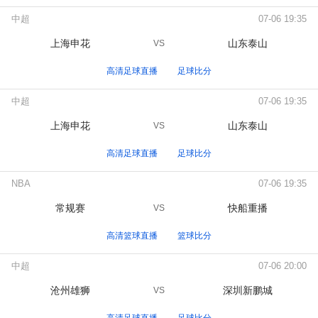
中超
07-06 19:35
上海申花
山东泰山
VS
高清足球直播
足球比分
中超
07-06 19:35
上海申花
山东泰山
VS
高清足球直播
足球比分
NBA
07-06 19:35
常规赛
快船重播
VS
高清篮球直播
篮球比分
中超
07-06 20:00
沧州雄狮
深圳新鹏城
VS