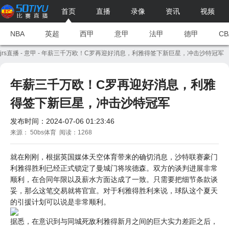
首页
直播
录像
资讯
视频
NBA
英超
西甲
意甲
法甲
德甲
CB
jrs直播
-
意甲
- 年薪三千万欧！C罗再迎好消息，利雅得签下新巨星，冲击沙特冠军
年薪三千万欧！C罗再迎好消息，利雅
得签下新巨星，冲击沙特冠军
发布时间：2024-07-06 01:23:46
来源： 50bs体育 阅读：1268
就在刚刚，根据英国媒体天空体育带来的确切消息，沙特联赛豪门
利雅得胜利已经正式锁定了
曼城
门将埃德森。双方的谈判进展非常
顺利，在合同年限以及薪水方面达成了一致。只需要把细节条款谈
妥，那么这笔交易就将官宣。对于利雅得胜利来说，球队这个夏天
的引援计划可以说是非常顺利。
据悉，在意识到与同城死敌利雅得新月之间的巨大实力差距之后，