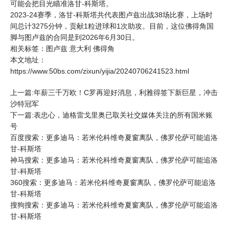
可能会把目光瞄准洛甘-科斯塔。
2023-24赛季，洛甘-科斯塔共代表图卢兹出战38场比赛，上场时
间总计3275分钟，贡献1粒进球和1次助攻。目前，这位佛得角国
脚与图卢兹的合同是到2026年6月30日。
相关标签：
图卢兹
意大利
佛得角
本文地址：
https://www.50bs.com/zixun/yijia/20240706241523.html
上一篇:年薪三千万欧！C罗再迎好消息，利雅得签下新巨星，冲击
沙特冠军
下一篇:表忠心，迪格雷戈里奥已取关社交媒体关注的所有国米账
号
百度搜索：更多迪马：若米伦科维奇夏窗离队，佛罗伦萨可能追洛
甘-科斯塔
神马搜索：更多迪马：若米伦科维奇夏窗离队，佛罗伦萨可能追洛
甘-科斯塔
360搜索：更多迪马：若米伦科维奇夏窗离队，佛罗伦萨可能追洛
甘-科斯塔
搜狗搜索：更多迪马：若米伦科维奇夏窗离队，佛罗伦萨可能追洛
甘-科斯塔