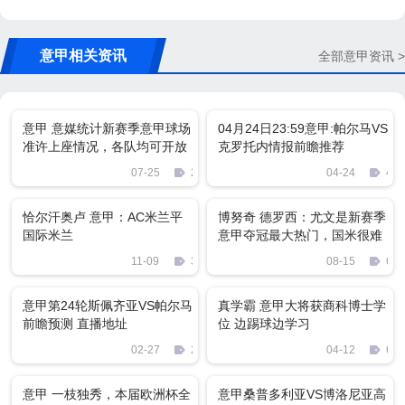
意甲相关资讯
全部意甲资讯 >
意甲 意媒统计新赛季意甲球场
04月24日23:59意甲:帕尔马VS
准许上座情况，各队均可开放
克罗托内情报前瞻推荐
一半的座位
07-25
2801
04-24
477
恰尔汗奥卢 意甲：AC米兰平
博努奇 德罗西：尤文是新赛季
国际米兰
意甲夺冠最大热门，国米很难
卫冕成功
11-09
303
08-15
670
意甲第24轮斯佩齐亚VS帕尔马
真学霸 意甲大将获商科博士学
前瞻预测 直播地址
位 边踢球边学习
02-27
2003
04-12
69
意甲 一枝独秀，本届欧洲杯全
意甲桑普多利亚VS博洛尼亚高