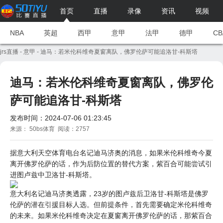
首页
直播
录像
资讯
视频
NBA
英超
西甲
意甲
法甲
德甲
CB
jrs直播
-
意甲
- 迪马：若米伦科维奇夏窗离队，佛罗伦萨可能追洛甘-科斯塔
迪马：若米伦科维奇夏窗离队，佛罗伦
萨可能追洛甘-科斯塔
发布时间：2024-07-06 01:23:45
来源： 50bs体育 阅读：2757
据意大利天空体育电台名记迪马济奥的消息，如果米伦科维奇今夏
离开佛罗伦萨的话，作为后防位置的替代方案，紫百合可能尝试引
进图卢兹中卫洛甘-科斯塔。
意大利名记迪马济奥透露，23岁的图卢兹后卫洛甘-科斯塔是佛罗
伦萨的潜在引援目标人选。但前提条件，首先需要确定米伦科维奇
的未来。如果米伦科维奇决定在夏窗离开佛罗伦萨的话，那紫百合