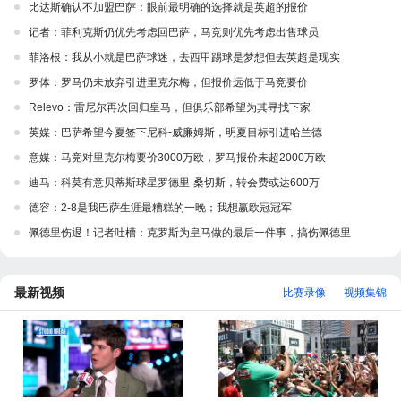
比达斯确认不加盟巴萨：眼前最明确的选择就是英超的报价
记者：菲利克斯仍优先考虑回巴萨，马竞则优先考虑出售球员
菲洛根：我从小就是巴萨球迷，去西甲踢球是梦想但去英超是现实
罗体：罗马仍未放弃引进里克尔梅，但报价远低于马竞要价
Relevo：雷尼尔再次回归皇马，但俱乐部希望为其寻找下家
英媒：巴萨希望今夏签下尼科-威廉姆斯，明夏目标引进哈兰德
意媒：马竞对里克尔梅要价3000万欧，罗马报价未超2000万欧
迪马：科莫有意贝蒂斯球星罗德里-桑切斯，转会费或达600万
德容：2-8是我巴萨生涯最糟糕的一晚；我想赢欧冠冠军
佩德里伤退！记者吐槽：克罗斯为皇马做的最后一件事，搞伤佩德里
最新视频
比赛录像
视频集锦