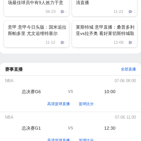
场最佳球员中有9人效力于意
清直播
甲
06-23
2205
11-22
201
意甲 意甲今日头版：国米追拉
莱斯特城 意甲直播：桑普多利
斯帕多里 尤文追维特塞尔
亚vs拉齐奥 看好莱切斯特城取
胜
11-12
1586
12-06
140
赛事直播
全部直播
NBA
07-06 08:00
总决赛G6
10:00
VS
高清篮球直播
篮球比分
NBA
07-06 11:00
总决赛G1
12:30
VS
高清篮球直播
篮球比分