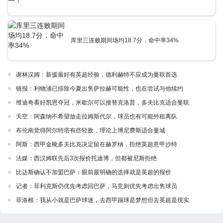
库里三连败期间场均18.7分，命中率34%
谢林汉姆：新援最好有英超经验，德利赫特不应成为曼联首选
镜报：利物浦已排除今夏出售萨拉赫可能性，也在尝试与他续约
维迪奇看好凯恩夺冠，米歇尔可以接替克洛普，多夫比克适合曼联
天空：阿森纳不希望放走拉姆斯代尔，球员也有可能外租离队
布伦南觉得阿尔特塔有些轻敌，理论上博尼费斯适合曼城
阿斯：西甲金靴多夫比克决定留在赫罗纳，拒绝英超意甲沙特
法媒：西汉姆联先后3次报价托迪博，但都被尼斯拒绝
比达斯确认不加盟巴萨：眼前最明确的选择就是英超的报价
记者：菲利克斯仍优先考虑回巴萨，马竞则优先考虑出售球员
菲洛根：我从小就是巴萨球迷，去西甲踢球是梦想但去英超是现实