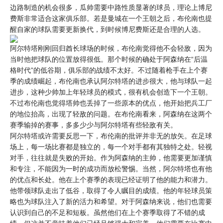
边路制造的机会很多，瓜帅需要中路性质显著的球员，理论上博尼
费斯非常适合这家俱乐部。若是曼城在一个王朝之后，布伦南也提
醒自家的球队需要更新换代，到时候博尼费斯还是合理的人选。
阿尔特塔刚刚回归酋长球场的时候，布伦南觉得他不会轻敌，因为
当时他把球队的位置放得很低。那个时候的确处于阿森纳在“后温
格时代”的低谷期，俱乐部的战绩不太好。不过随着枪手在上个赛
季的成绩崛起，布伦南也承认阿尔特塔的进步很大，他与球队一起
进步，这种少帅加上年轻球员的模式，很有机会创造下一个王朝。
不过布伦南也觉得塔帅也丢掉了一些原本的优点，他开始把兵工厂
的地位抬高，出现了轻敌的问题。在布伦南看来，阿森纳在这两个
赛季输掉的赛事，多多少少与阿尔特塔有些轻敌有关。
阿尔特塔或许需要反思一下，布伦南的批评并非无的放矢。在足球
场上，每一场比赛都是独立的，每一个对手都有其独特之处。轻视
对手，往往就是失败的开始。作为阿森纳的主帅，他需要更加谨慎
和专注，不能因为一时的成功而放松警惕。当然，阿尔特塔也有他
的优点和长处。他在上个赛季的表现已经证明了他的能力和潜力。
他带领球队走出了低谷，取得了令人瞩目的成绩。他的年轻球员策
略也为球队注入了新的活力和希望。对于阿森纳来说，他们也需要
认识到自己的不足和短板。虽然他们在上个赛季取得了不错的成