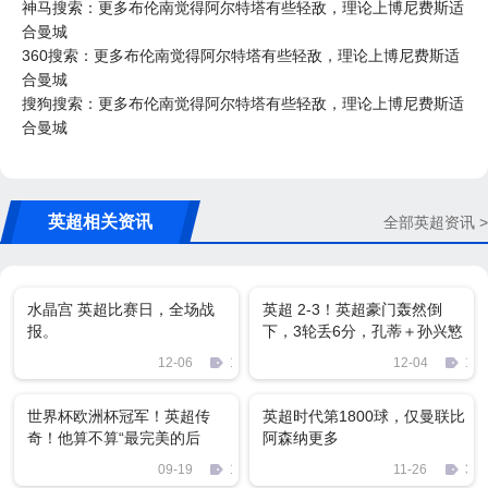
神马搜索：更多布伦南觉得阿尔特塔有些轻敌，理论上博尼费斯适
合曼城
360搜索：更多布伦南觉得阿尔特塔有些轻敌，理论上博尼费斯适
合曼城
搜狗搜索：更多布伦南觉得阿尔特塔有些轻敌，理论上博尼费斯适
合曼城
英超相关资讯
全部英超资讯 >
水晶宫 英超比赛日，全场战
英超 2-3！英超豪门轰然倒
报。
下，3轮丢6分，孔蒂＋孙兴慜
笑了，赢球＝前4
12-06
1401
12-04
128
世界杯欧洲杯冠军！英超传
英超时代第1800球，仅曼联比
奇！他算不算“最完美的后
阿森纳更多
腰”？
09-19
1316
11-26
3