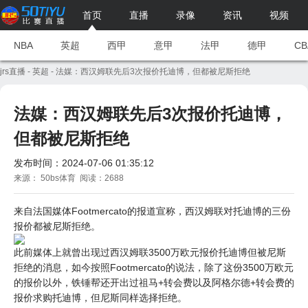
首页
直播
录像
资讯
视频
NBA
英超
西甲
意甲
法甲
德甲
CB
jrs直播
-
英超
- 法媒：西汉姆联先后3次报价托迪博，但都被尼斯拒绝
法媒：西汉姆联先后3次报价托迪博，
但都被尼斯拒绝
发布时间：2024-07-06 01:35:12
来源： 50bs体育 阅读：2688
来自法国媒体Footmercato的报道宣称，西汉姆联对托迪博的三份
报价都被尼斯拒绝。
此前媒体上就曾出现过西汉姆联3500万欧元报价托迪博但被尼斯
拒绝的消息，如今按照Footmercato的说法，除了这份3500万欧元
的报价以外，铁锤帮还开出过祖马+转会费以及阿格尔德+转会费的
报价求购托迪博，但尼斯同样选择拒绝。