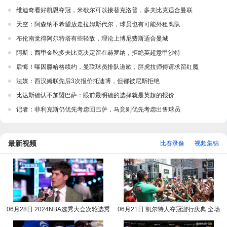
维迪奇看好凯恩夺冠，米歇尔可以接替克洛普，多夫比克适合曼联
天空：阿森纳不希望放走拉姆斯代尔，球员也有可能外租离队
布伦南觉得阿尔特塔有些轻敌，理论上博尼费斯适合曼城
阿斯：西甲金靴多夫比克决定留在赫罗纳，拒绝英超意甲沙特
后悔！曝因滕哈格续约，曼联球员排队道歉，胖虎拉师傅请求留红魔
法媒：西汉姆联先后3次报价托迪博，但都被尼斯拒绝
比达斯确认不加盟巴萨：眼前最明确的选择就是英超的报价
记者：菲利克斯仍优先考虑回巴萨，马竞则优先考虑出售球员
最新视频
比赛录像
视频集锦
06月28日 2024NBA选秀大会次轮选秀
06月21日 凯尔特人夺冠游行庆典 全场
完整版录像回放
录像回放