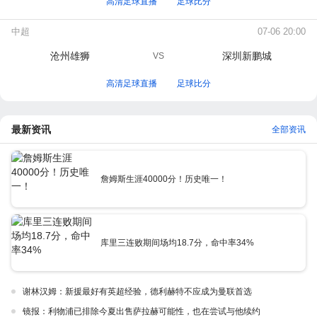
高清足球直播
足球比分
中超
07-06 20:00
沧州雄狮
深圳新鹏城
VS
高清足球直播
足球比分
最新资讯
全部资讯
詹姆斯生涯40000分！历史唯一！
库里三连败期间场均18.7分，命中率34%
谢林汉姆：新援最好有英超经验，德利赫特不应成为曼联首选
镜报：利物浦已排除今夏出售萨拉赫可能性，也在尝试与他续约