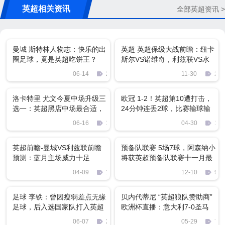
英超相关资讯
全部英超资讯 >
曼城 斯特林人物志：快乐的出
英超 英超保级大战前瞻：纽卡
圈足球，竟是英超吃饼王？
斯尔VS诺维奇，利兹联VS水
晶宫
06-14
2234
11-30
262
洛卡特里 尤文今夏中场升级三
欧冠 1-2！英超第10遭打击，
选一：英超黑店中场最合适，
24分钟连丢2球，比赛输球输
米兰旧将最现实
人，夺冠难了
06-16
1398
04-30
107
英超前瞻-曼城VS利兹联前瞻
预备队联赛 5场7球，阿森纳小
预测：蓝月主场威力十足
将获英超预备队联赛十一月最
佳提名
04-09
1304
12-10
924
足球 李铁：曾因瘦弱差点无缘
贝内代蒂尼 “英超狼队赞助商”
足球，后入选国家队打入英超
欧洲杯直播：意大利7-0圣马
力诺
06-07
2051
05-29
760