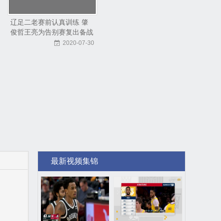
辽足二老赛前认真训练 肇
俊哲王亮为告别赛复出备战
2020-07-30
最新视频集锦