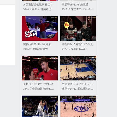
A-西蒙斯抛投绝杀 格兰特
浓眉哥28+12+9 詹姆斯
30+8 大桥21分 开拓者送篮
25+8+8 东契奇33+13+10 湖
网4连败
人轻取独行侠
英格拉姆28+10+10 鲍尔
塔图姆24+5 布朗21+7+5 文
29+5+7 鹈鹕轻取黄蜂
班27+5 绿军轻取马刺
米切尔31+7 尼昂14中13砍
兰德尔31+8 布伦森30+7 范
33+5 字母哥缺阵 骑士40分
弗里特24+12 尼克斯送火箭3
大胜雄鹿
连败