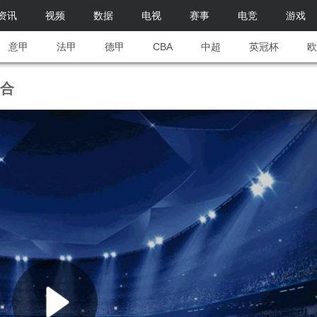
资讯
视频
数据
电视
赛事
电竞
游戏
意甲
法甲
德甲
CBA
中超
英冠杯
欧
磨合