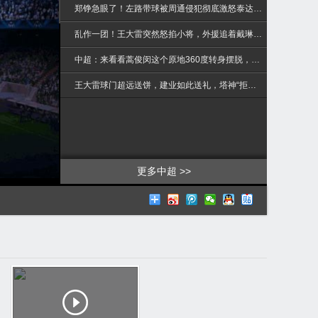
>
郑铮急眼了！左路带球被周通侵犯彻底激怒泰达队长过来帮忙
乱作一团！王大雷突然怒掐小将，外援追着戴琳想揍他
中超：来看看蒿俊闵这个原地360度转身摆脱，李建滨直接被晃晕
王大雷球门超远送饼，建业如此送礼，塔神“拒收”自己都懵圈了
更多中超