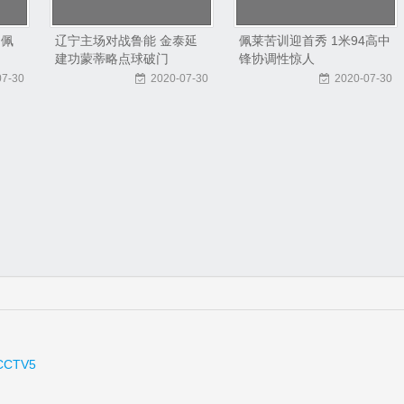
 佩
辽宁主场对战鲁能 金泰延
佩莱苦训迎首秀 1米94高中
建功蒙蒂略点球破门
锋协调性惊人
07-30
2020-07-30
2020-07-30
CCTV5