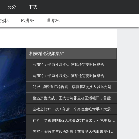
比分
下载
冠杯
欧洲杯
世界杯
相关精彩视频集锦
马加特：平局可以接受 佩莱还需要时间磨合
马加特：平局可以接受 佩莱还需要时间磨合
2张红牌没有打垮鲁能，李霄鹏3次换人以退为进，狂奔30米拥抱戴琳
重温京鲁大战，王大雷与张呈栋互爆粗口，鲁能三球大胜国安！
金敬道封神一战！落后一个身位生吃对手！太震撼了
神奇！李霄鹏刚换2人就轰2粒世界波，刘彬彬折射太诡异
老实人金敬道与顾操对喷！前鲁能大佬出来震住了场面，超精彩！