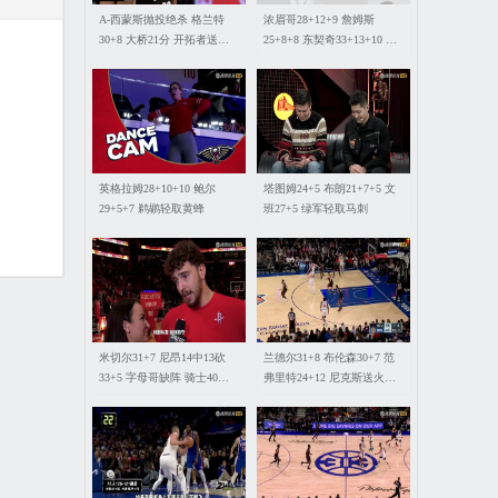
A-西蒙斯抛投绝杀 格兰特
浓眉哥28+12+9 詹姆斯
30+8 大桥21分 开拓者送篮
25+8+8 东契奇33+13+10 湖
网4连败
人轻取独行侠
英格拉姆28+10+10 鲍尔
塔图姆24+5 布朗21+7+5 文
29+5+7 鹈鹕轻取黄蜂
班27+5 绿军轻取马刺
米切尔31+7 尼昂14中13砍
兰德尔31+8 布伦森30+7 范
33+5 字母哥缺阵 骑士40分
弗里特24+12 尼克斯送火箭3
大胜雄鹿
连败