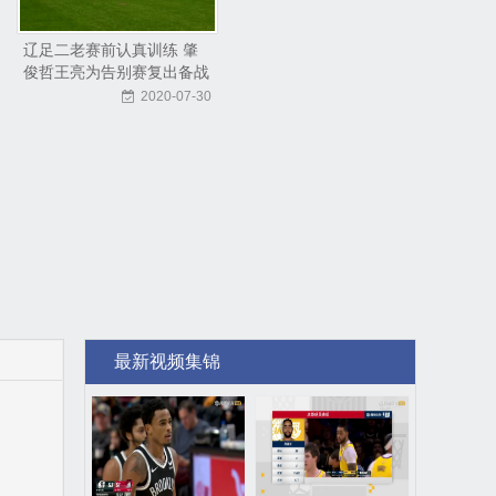
辽足二老赛前认真训练 肇
俊哲王亮为告别赛复出备战
2020-07-30
最新视频集锦