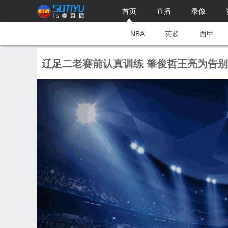
首页
直播
录像
NBA
英超
西甲
辽足二老赛前认真训练 肇俊哲王亮为告