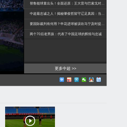
>
替鲁能球童出头！全面还原：王大雷与巴索戈对喷！裁判赶紧拉架
中超最忠诚之人！揭秘肇俊哲留守辽足真因：当初为啥不转会？
要国际裁判有何用？申花进球被误吹马宁及时提醒亚洲金哨改判！
两个70后老男孩：代表了中国足球的辉煌与忠诚
更多中超