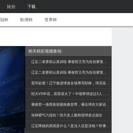
比分
下载
冠杯
欧洲杯
世界杯
相关精彩视频集锦
辽足二老赛前认真训练 肇俊哲王亮为告别赛复出备战
辽足二老赛前认真训练 肇俊哲王亮为告别赛复出备战
震耳欲聋！辽宁激进球迷全场辱骂郜林，球员采访的声音都听不到了
恒大VS申花，莫雷诺火了！中场带球连过3人，解说：犹如天神下
肇俊哲一身西装迎接执教首秀，褪去球衣大家还适应么
埃神霸气六连扣！恒大史上最帅进球差点诞生
辽足降级的原因是什么？是没人还是没钱？听肇俊哲和媒体怎么评价