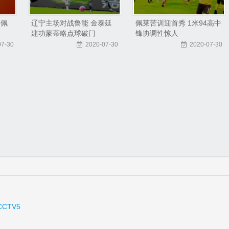
 佩
辽宁主场对战鲁能 金泰延
佩莱苦训迎首秀 1米94高中
建功蒙蒂略点球破门
锋协调性惊人
07-30
2020-07-30
2020-07-30
CCTV5