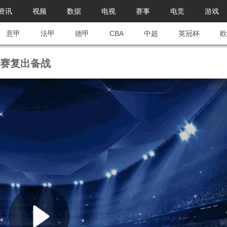
资讯
视频
数据
电视
赛事
电竞
游戏
意甲
法甲
德甲
CBA
中超
英冠杯
欧
别赛复出备战