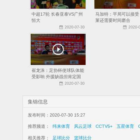
中超17轮 长春亚泰VS广州
马加特：平局可以接受
恒大
莱还需要时间磨合
2020-07-30
2020-
崔龙洙：足协杯使球队体能
受影响 外援缺战但肯定国
内球员表现
2020-07-30
集锦信息
发布时间：2020-07-30 15:27
推荐频道：
纬来体育
风云足球
CCTV5+
五星体育
相关推荐：
足球比分
篮球比分