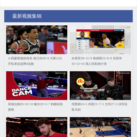
最新视频集锦
A-西蒙斯抛投绝杀 格兰特30+8 大桥21分
浓眉哥28+12+9 詹姆斯25+8+8 东契奇
开拓者送篮网4连败
33+13+10 湖人轻取独行侠
英格拉姆28+10+10 鲍尔29+5+7 鹈鹕轻取
塔图姆24+5 布朗21+7+5 文班27+5 绿军轻
黄蜂
取马刺