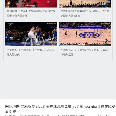
米切尔31+7 尼昂14中13砍33+5 字母哥缺阵
兰德尔31+8 布伦森30+7 范弗里特24+12 尼
骑士40分大胜雄鹿
克斯送火箭3连败
巴雷特26+8 巴恩斯20+8 巴特勒16+5+5 猛
爱德华兹27+5+8 唐斯27+6 艾维32+6 森林
龙大胜热火
狼轻取活塞
网站地图
网站标签
nba直播在线观看免费
jrs直播nba
nba直播在线观
看免费