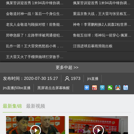
佩莱苦训迎首秀 1米94高中锋协调性惊人
佩莱苦训迎首秀 1米94高中锋协调性惊人
金敬道封神一战！落后一个身位生吃对手！太震撼了
重温京鲁大战，王大雷与张呈栋互爆粗口，鲁能三球大胜国安！
老实人金敬道与顾操对喷！前鲁能大佬出来震住了场面，超精彩！
神奇！李霄鹏刚换2人就轰2粒世界波，刘彬彬折射太诡异
郑铮急眼了！左路带球被周通侵犯彻底激怒泰达队长过来帮忙
鲁能五佳球：塔神玩一箭穿心 佩莱惊天世界波
>
乱作一团！王大雷突然怒掐小将，外援追着戴琳想揍他
汪强进球后暴雨滑跪出糗
王大雷又火了手榴弹抛球打穿敌手防地送单刀球，看塔神pk门将
更多中超
发布时间：2020-07-30 15:27
1973
jrs直播
jrs直播|50bo直播
黑屏请点击屏幕唤醒
最新集锦
最新视频