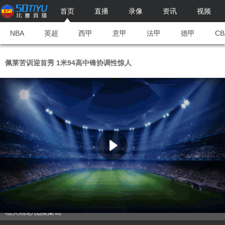
首页
直播
录像
资讯
视频
NBA
英超
西甲
意甲
法甲
德甲
CB
佩莱苦训迎首秀 1米94高中锋协调性惊人
相关精彩视频集锦