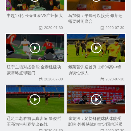
中超17轮 长春亚泰VS广州恒大
马加特：平局可以接受 佩莱还
需要时间磨合
2020-07-30
2020-07-30
辽宁主场对战鲁能 金泰延建功
佩莱苦训迎首秀 1米94高中锋
蒙蒂略点球破门
协调性惊人
2020-07-30
2020-07-30
辽足二老赛前认真训练 肇俊哲
崔龙洙：足协杯使球队体能受
王亮为告别赛复出备战
影响 外援缺战但肯定国内球员
表现
2020-07-30
2020-07-30